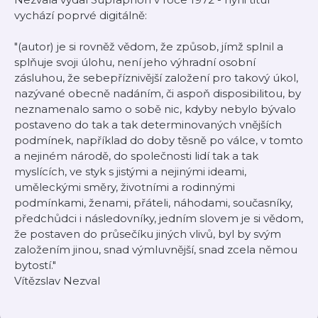
vychází poprvé digitálně:
"(autor) je si rovněž vědom, že způsob, jímž splnil a
splňuje svoji úlohu, není jeho výhradní osobní
zásluhou, že sebepříznivější založení pro takový úkol,
nazývané obecně nadáním, či aspoň disposibilitou, by
neznamenalo samo o sobě nic, kdyby nebylo bývalo
postaveno do tak a tak determinovaných vnějších
podmínek, například do doby těsně po válce, v tomto
a nejiném národě, do společnosti lidí tak a tak
myslících, ve styk s jistými a nejinými ideami,
uměleckými směry, životními a rodinnými
podmínkami, ženami, přáteli, náhodami, současníky,
předchůdci i následovníky, jedním slovem je si vědom,
že postaven do průsečíku jiných vlivů, byl by svým
založením jinou, snad výmluvnější, snad zcela němou
bytostí."
Vítězslav Nezval