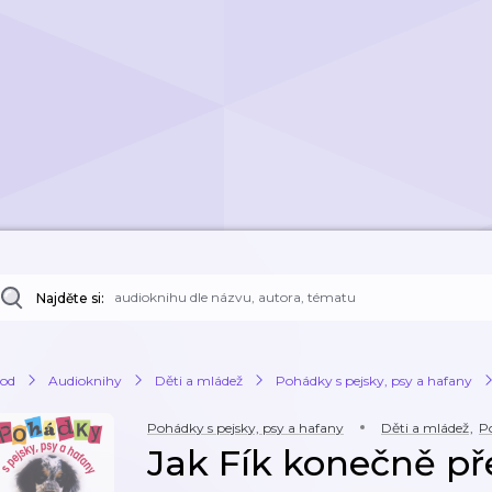
Najděte si:
od
Audioknihy
Děti a mládež
Pohádky s pejsky, psy a hafany
Pohádky s pejsky, psy a hafany
Děti a mládež
,
P
Jak Fík konečně pře