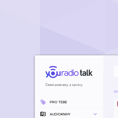
České podcasty a zprávy
Úv
PRO TEBE
AUDIOKNIHY