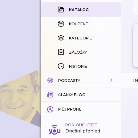
KATALOG
KOUPENÉ
KATEGORIE
ZÁLOŽKY
HISTORIE
I
PODCASTY
ČLÁNKY BLOG
KATALOG
KATEGORIE
MŮJ PROFIL
ZÁLOŽKY
POSLOUCHEJTE
Dnešní přehled
LÍBÍ SE MI