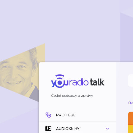
České podcasty a zprávy
Úv
PRO TEBE
AUDIOKNIHY