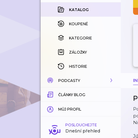
KATALOG
KOUPENÉ
KATEGORIE
ZÁLOŽKY
HISTORIE
I
PODCASTY
ČLÁNKY BLOG
KATALOG
P
P
KATEGORIE
MŮJ PROFIL
p
Ni
ZÁLOŽKY
POSLOUCHEJTE
Dnešní přehled
Ji
LÍBÍ SE MI