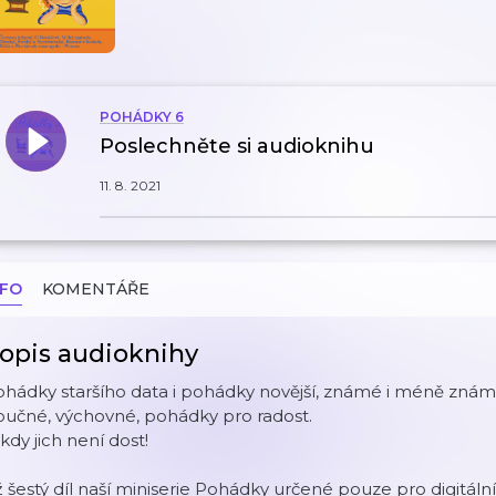
POHÁDKY 6
Poslechněte si audioknihu
11. 8. 2021
NFO
KOMENTÁŘE
opis audioknihy
ohádky staršího data i pohádky novější, známé i méně zná
oučné, výchovné, pohádky pro radost.
kdy jich není dost!
ž šestý díl naší miniserie Pohádky určené pouze pro digitáln