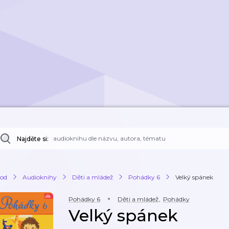
Najděte si:
od
Audioknihy
Děti a mládež
Pohádky 6
Velký spánek
Pohádky 6
Děti a mládež
,
Pohádky
Velký spánek