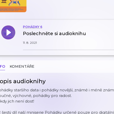
POHÁDKY 6
Poslechněte si audioknihu
11. 8. 2021
NFO
KOMENTÁŘE
opis audioknihy
ohádky staršího data i pohádky novější, známé i méně zná
oučné, výchovné, pohádky pro radost.
kdy jich není dost!
ž šestý díl naší miniserie Pohádky určené pouze pro digitáln