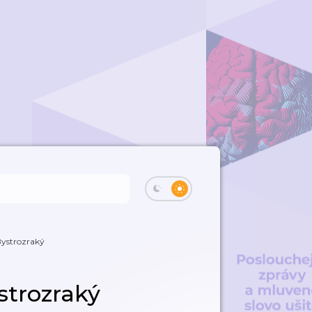
Bystrozraký
strozraký