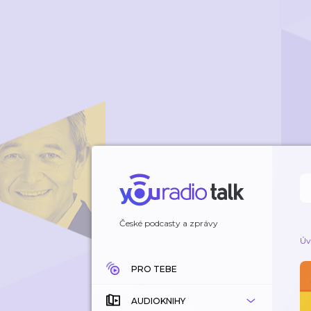
České podcasty a zprávy
Úv
PRO TEBE
AUDIOKNIHY