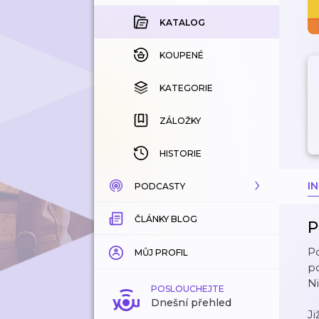
KATALOG
KOUPENÉ
KATEGORIE
ZÁLOŽKY
HISTORIE
I
PODCASTY
ČLÁNKY BLOG
KATALOG
P
P
KATEGORIE
MŮJ PROFIL
p
Ni
ZÁLOŽKY
POSLOUCHEJTE
Dnešní přehled
Ji
LÍBÍ SE MI