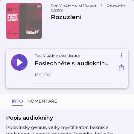
Poe: Vraždy v ulici Morgue
Detektivky
,
Horory
Rozuzlení
Poe: Vraždy v ulici Morgue
Poslechněte si audioknihu
17. 9. 2021
INFO
KOMENTÁŘE
Popis audioknihy
Podivínský genius, velký mystifikátor, básník a
melancholik napsal morbidní "povídku hrůzy" o