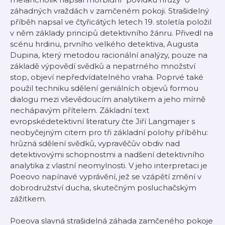
záhadných vraždách v zamčeném pokoji. Strašidelný
příběh napsal ve čtyřicátých letech 19. stoletía položil
v něm základy principů detektivního žánru. Přivedl na
scénu hrdinu, prvního velkého detektiva, Augusta
Dupina, který metodou racionální analýzy, pouze na
základě výpovědí svědků a nepatrného množství
stop, objeví nepředvídatelného vraha. Poprvé také
použil techniku sdělení geniálních objevů formou
dialogu mezi vševědoucím analytikem a jeho mírně
nechápavým přítelem. Základní text
evropskédetektivní literatury čte Jiří Langmajer s
neobyčejným citem pro tři základní polohy příběhu:
hrůzná sdělení svědků, vypravěčův obdiv nad
detektivovými schopnostmi a nadšení detektivního
analytika z vlastní neomylnosti. V jeho interpretaci je
Poeovo napínavé vyprávění, jež se vzápětí změní v
dobrodružství ducha, skutečným posluchačským
zážitkem.
Poeova slavná strašidelná záhada zamčeného pokoje