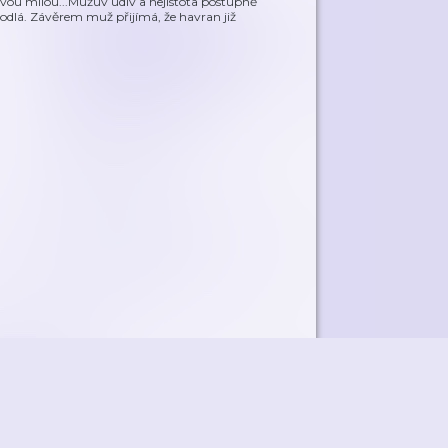
 svou milou...Mužův údiv a nejistota postupně
hodlá. Závěrem muž přijímá, že havran již