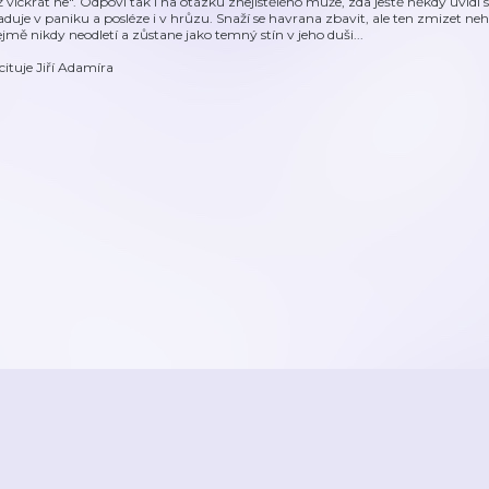
ž víckrát ne". Odpoví tak i na otázku znejistělého muže, zda ještě někdy uvidí
aduje v paniku a posléze i v hrůzu. Snaží se havrana zbavit, ale ten zmizet ne
ejmě nikdy neodletí a zůstane jako temný stín v jeho duši...
cituje Jiří Adamíra