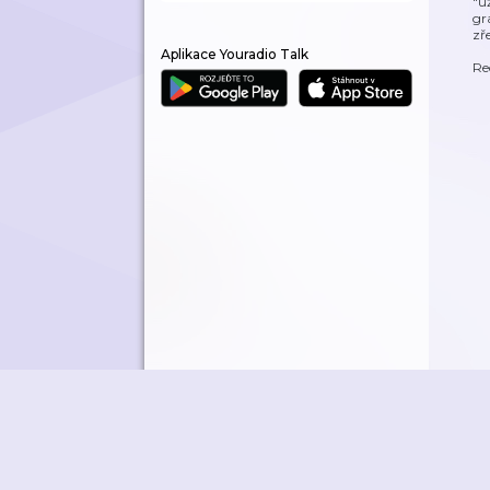
"u
gr
zř
Aplikace Youradio Talk
Re