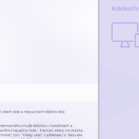
ě všech dob a nejvýznamnějšího díla
h nemocného muže ležícího v horečkách a
štíví tajuplný host - havran, který na otázky
ore", tzn. "nikdy více", v překladu V. Nezvala