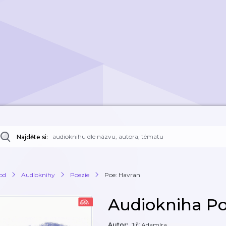
Najděte si:
od
Audioknihy
Poezie
Poe: Havran
Audiokniha Po
Autor
:
Jiří Adamíra