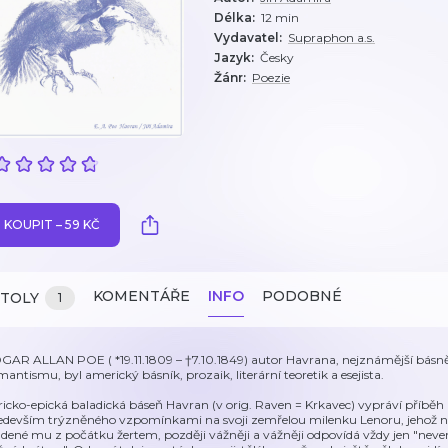
Délka
:
12 min
Vydavatel
:
Supraphon a.s.
Jazyk
:
Česky
Žánr
:
Poezie
KOUPIT – 59 KČ
KOMENTÁŘE
INFO
PODOBNÉ
ITOLY
1
GAR ALLAN POE ( *19.11.1809 – †7.10.1849) autor Havrana, nejznámější básn
mantismu, byl americký básník, prozaik, literární teoretik a esejista.
ricko-epická baladická báseň Havran (v orig. Raven = Krkavec) vypráví příbě
edevším trýzněného vzpomínkami na svoji zemřelou milenku Lenoru, jehož nav
adené mu z počátku žertem, později vážněji a vážněji odpovídá vždy jen "neverm