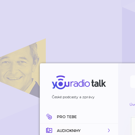
České podcasty a zprávy
Úv
PRO TEBE
AUDIOKNIHY