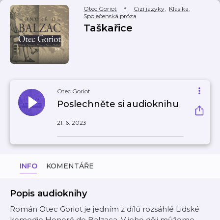
Otec Goriot
Cizí jazyky
,
Klasika
,
Společenská próza
Taškařice
Otec Goriot
Poslechněte si audioknihu
21. 6. 2023
INFO
KOMENTÁŘE
Popis audioknihy
Román Otec Goriot je jedním z dílů rozsáhlé Lidské
komedie Honoré de Balzaca. V jeho ději můžeme