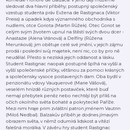
sledovat dva hlavní příběhy; postupný společenský
vzestup studenta práv Evžena de Rastignaca (Viktor
Preiss) a úpadek kdysi významného obchodníka s
nudlemi, otce Goriota (Martin Růžek). Otec Goriot se
celým svým životem upnul na štěstí svých dvou dcer -
Anastazie (Alena Vránová) a Delfíny (Růžena
Merunková); jim obětuje celé své jmění, v jejich zájmu
prodá i poslední svůj majetek, není nic, co by pro ně
neudělal. Přesto si nezíská jejich oddanost a lásku.
Student Rastignac naopak postupně šplhá na vyšší a
vyšší společenské příčky, většinou za pomoci krásných
a společensky vysoce postavených dam. Oba bydlí v
penzionátu vdovy Vauquerové (Marie Vášová),
veselém hnízdě různých postaviček, které buď
nemají přebytek peněz nebo nechtějí být příliš na
očích okolního světa bohaté a pokrytecké Paříže.
Mezi nimi hraje prim zvláštní patron jménem Vautrin
(Miloš Nedbal). Balzakův příběh je dodnes jímavým
obrazem světa, v němž odumírá lidskost a vítězí
falešná morálka. V závěru hry student Rastignac