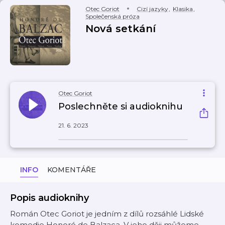
Otec Goriot
Cizí jazyky
,
Klasika
,
Společenská próza
Nová setkání
Otec Goriot
Poslechněte si audioknihu
21. 6. 2023
INFO
KOMENTÁŘE
Popis audioknihy
Román Otec Goriot je jedním z dílů rozsáhlé Lidské
komedie Honoré de Balzaca. V jeho ději můžeme