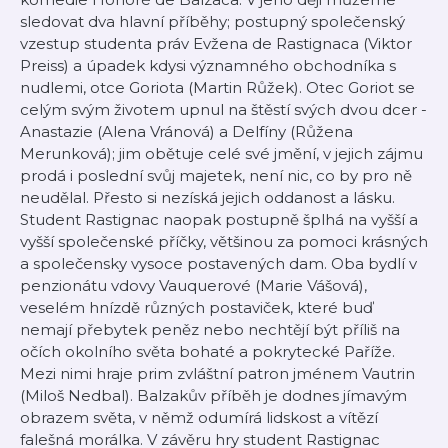
sledovat dva hlavní příběhy; postupný společenský
vzestup studenta práv Evžena de Rastignaca (Viktor
Preiss) a úpadek kdysi významného obchodníka s
nudlemi, otce Goriota (Martin Růžek). Otec Goriot se
celým svým životem upnul na štěstí svých dvou dcer -
Anastazie (Alena Vránová) a Delfíny (Růžena
Merunková); jim obětuje celé své jmění, v jejich zájmu
prodá i poslední svůj majetek, není nic, co by pro ně
neudělal. Přesto si nezíská jejich oddanost a lásku.
Student Rastignac naopak postupně šplhá na vyšší a
vyšší společenské příčky, většinou za pomoci krásných
a společensky vysoce postavených dam. Oba bydlí v
penzionátu vdovy Vauquerové (Marie Vášová),
veselém hnízdě různých postaviček, které buď
nemají přebytek peněz nebo nechtějí být příliš na
očích okolního světa bohaté a pokrytecké Paříže.
Mezi nimi hraje prim zvláštní patron jménem Vautrin
(Miloš Nedbal). Balzakův příběh je dodnes jímavým
obrazem světa, v němž odumírá lidskost a vítězí
falešná morálka. V závěru hry student Rastignac