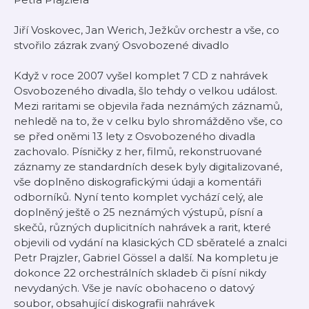
Jiří Voskovec, Jan Werich, Ježkův orchestr a vše, co
stvořilo zázrak zvaný Osvobozené divadlo
Když v roce 2007 vyšel komplet 7 CD z nahrávek
Osvobozeného divadla, šlo tehdy o velkou událost.
Mezi raritami se objevila řada neznámých záznamů,
nehledě na to, že v celku bylo shromážděno vše, co
se před oněmi 13 lety z Osvobozeného divadla
zachovalo. Písničky z her, filmů, rekonstruované
záznamy ze standardních desek byly digitalizované,
vše doplněno diskografickými údaji a komentáři
odborníků. Nyní tento komplet vychází celý, ale
doplněný ještě o 25 neznámých výstupů, písní a
skečů, různých duplicitních nahrávek a rarit, které
objevili od vydání na klasických CD sběratelé a znalci
Petr Prajzler, Gabriel Gössel a další. Na kompletu je
dokonce 22 orchestrálních skladeb či písní nikdy
nevydaných. Vše je navíc obohaceno o datový
soubor, obsahující diskografii nahrávek