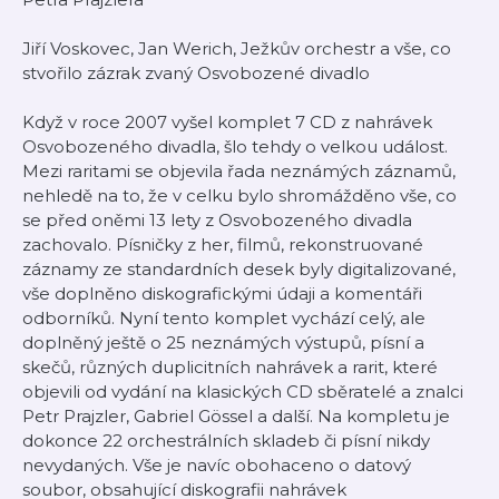
Jiří Voskovec, Jan Werich, Ježkův orchestr a vše, co
stvořilo zázrak zvaný Osvobozené divadlo
Když v roce 2007 vyšel komplet 7 CD z nahrávek
Osvobozeného divadla, šlo tehdy o velkou událost.
Mezi raritami se objevila řada neznámých záznamů,
nehledě na to, že v celku bylo shromážděno vše, co
se před oněmi 13 lety z Osvobozeného divadla
zachovalo. Písničky z her, filmů, rekonstruované
záznamy ze standardních desek byly digitalizované,
vše doplněno diskografickými údaji a komentáři
odborníků. Nyní tento komplet vychází celý, ale
doplněný ještě o 25 neznámých výstupů, písní a
skečů, různých duplicitních nahrávek a rarit, které
objevili od vydání na klasických CD sběratelé a znalci
Petr Prajzler, Gabriel Gössel a další. Na kompletu je
dokonce 22 orchestrálních skladeb či písní nikdy
nevydaných. Vše je navíc obohaceno o datový
soubor, obsahující diskografii nahrávek