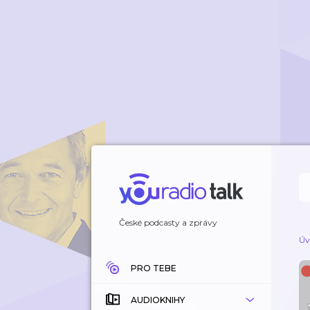
České podcasty a zprávy
Úv
PRO TEBE
AUDIOKNIHY