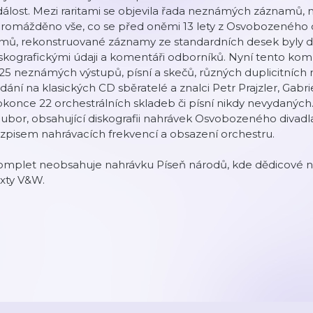
álost. Mezi raritami se objevila řada neznámých záznamů, n
romážděno vše, co se před oněmi 13 lety z Osvobozeného di
lmů, rekonstruované záznamy ze standardních desek byly di
skografickými údaji a komentáři odborníků. Nyní tento komp
25 neznámých výstupů, písní a skečů, různých duplicitních na
dání na klasických CD sběratelé a znalci Petr Prajzler, Gabri
konce 22 orchestrálních skladeb či písní nikdy nevydaných
ubor, obsahující diskografii nahrávek Osvobozeného divadl
zpisem nahrávacích frekvencí a obsazení orchestru.
mplet neobsahuje nahrávku Píseň národů, kde dědicové nep
xty V&W.