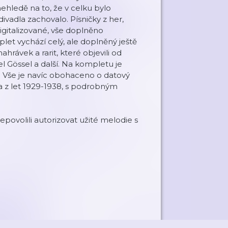
ehledě na to, že v celku bylo
vadla zachovalo. Písničky z her,
gitalizované, vše doplněno
let vychází celý, ale doplněný ještě
hrávek a rarit, které objevili od
el Gössel a další. Na kompletu je
. Vše je navíc obohaceno o datový
a z let 1929-1938, s podrobným
ovolili autorizovat užité melodie s