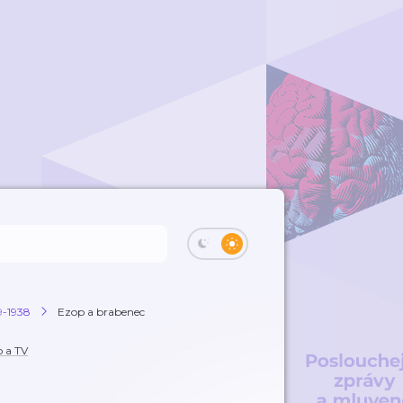
9-1938
Ezop a brabenec
o a TV