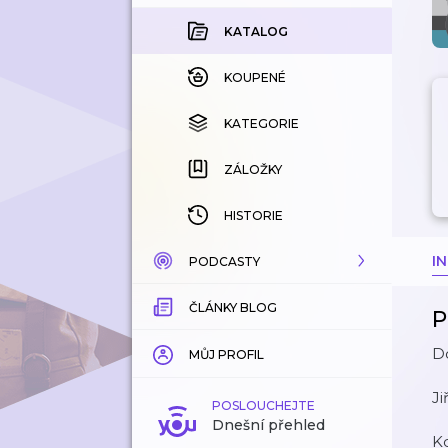
KATALOG
KOUPENÉ
KATEGORIE
ZÁLOŽKY
HISTORIE
I
PODCASTY
ČLÁNKY BLOG
KATALOG
P
Do
KATEGORIE
MŮJ PROFIL
Ji
ZÁLOŽKY
POSLOUCHEJTE
Dnešní přehled
Kd
LÍBÍ SE MI