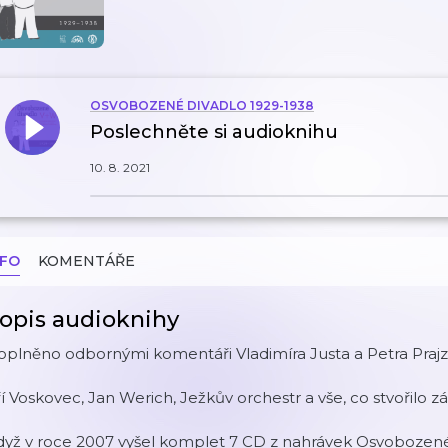
OSVOBOZENÉ DIVADLO 1929-1938
Poslechněte si audioknihu
10. 8. 2021
NFO
KOMENTÁŘE
opis audioknihy
plněno odbornými komentáři Vladimíra Justa a Petra Prajz
ří Voskovec, Jan Werich, Ježkův orchestr a vše, co stvořilo
yž v roce 2007 vyšel komplet 7 CD z nahrávek Osvobozenéh