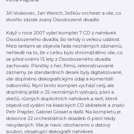
Jiří Voskovec, Jan Werich, Ježkův orchestr a vše, co
stvořilo zázrak zvaný Osvobozené divadlo
Když v roce 2007 vyšel komplet 7 CD z nahrávek
Osvobozeného divadla, šlo tehdy o velkou událost.
Mezi raritami se objevila řada neznámých záznamů,
nehledě na to, že v celku bylo shromážděno vše, co
se před oněmi 13 lety z Osvobozeného divadla
zachovalo. Písničky z her, filmů, rekonstruované
záznamy ze standardních desek byly digitalizované,
vše doplněno diskografickými údaji a komentáři
odborníků. Nyní tento komplet vychází celý, ale
doplněný ještě o 25 neznámých výstupů, písní a
skečů, různých duplicitních nahrávek a rarit, které
objevili od vydání na klasických CD sběratelé a znalci
Petr Prajzler, Gabriel Gössel a další. Na kompletu je
dokonce 22 orchestrálních skladeb či písní nikdy
nevydaných. Vše je navíc obohaceno o datový
soubor, obsahující diskografii nahrávek