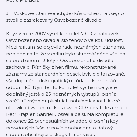
Jiří Voskovec, Jan Werich, Ježkův orchestr a vše, co
stvořilo zázrak zvaný Osvobozené divadlo
Když v roce 2007 vyšel komplet 7 CD z nahrávek
Osvobozeného divadla, šlo tehdy o velkou událost.
Mezi raritami se objevila řada neznámých záznamů,
nehledě na to, že v celku bylo shromážděno vše, co
se před oněmi 13 lety z Osvobozeného divadla
zachovalo. Písničky z her, filmů, rekonstruované
záznamy ze standardních desek byly digitalizované,
vše doplněno diskografickými údaji a komentáři
odborníků. Nyní tento komplet vychází celý, ale
doplněný ještě o 25 neznámých výstupů, písní a
skečů, různých duplicitních nahrávek a rarit, které
objevili od vydání na klasických CD sběratelé a znalci
Petr Prajzler, Gabriel Gössel a další. Na kompletu je
dokonce 22 orchestrálních skladeb či písní nikdy
nevydaných. Vše je navíc obohaceno o datový
soubor, obsahující diskografii nahrávek