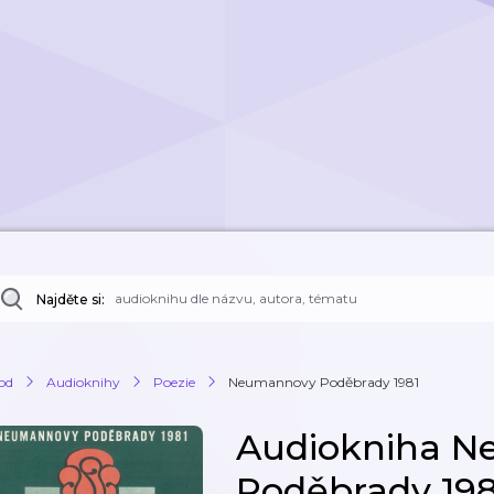
Najděte si:
od
Audioknihy
Poezie
Neumannovy Poděbrady 1981
Audiokniha 
Poděbrady 198