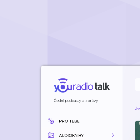
České podcasty a zprávy
Úv
PRO TEBE
AUDIOKNIHY