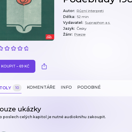
Autor
:
Různí interpreti
Délka
:
52 min
Vydavatel
:
Supraphon a.s.
Jazyk
:
Česky
Žánr
:
Poezie
KOUPIT – 69 KČ
KOMENTÁŘE
INFO
PODOBNÉ
ITOLY
10
ouze ukázky
o poslech celých kapitol je nutné audioknihu zakoupit.