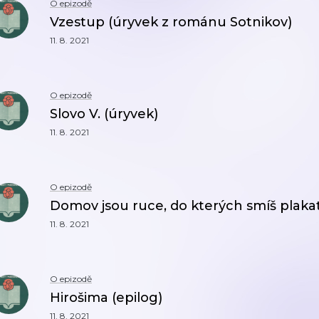
O epizodě
Vzestup (úryvek z románu Sotnikov)
11. 8. 2021
O epizodě
Slovo V. (úryvek)
11. 8. 2021
O epizodě
Domov jsou ruce, do kterých smíš plakat
11. 8. 2021
O epizodě
Hirošima (epilog)
11. 8. 2021