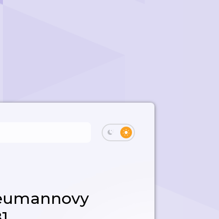
Neumannovy
1