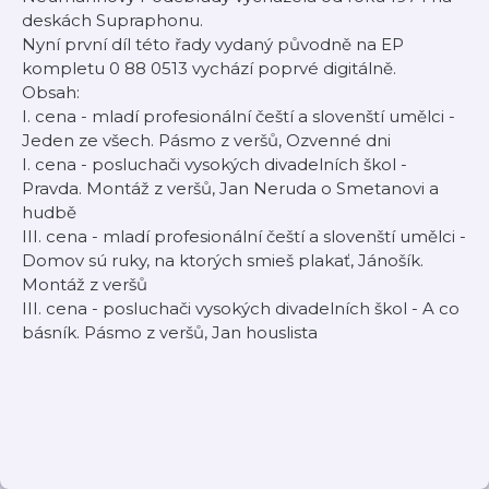
deskách Supraphonu.
Nyní první díl této řady vydaný původně na EP
kompletu 0 88 0513 vychází poprvé digitálně.
Obsah:
I. cena - mladí profesionální čeští a slovenští umělci -
Jeden ze všech. Pásmo z veršů, Ozvenné dni
I. cena - posluchači vysokých divadelních škol -
Pravda. Montáž z veršů, Jan Neruda o Smetanovi a
hudbě
III. cena - mladí profesionální čeští a slovenští umělci -
Domov sú ruky, na ktorých smieš plakať, Jánošík.
Montáž z veršů
III. cena - posluchači vysokých divadelních škol - A co
básník. Pásmo z veršů, Jan houslista