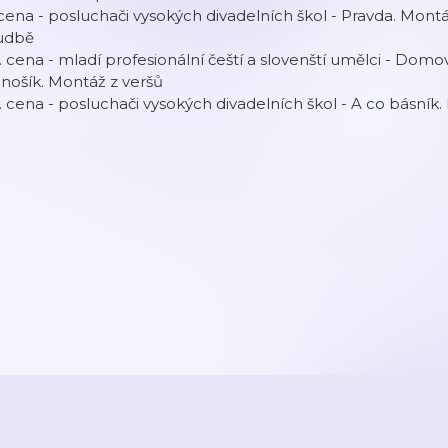
 cena - posluchači vysokých divadelních škol - Pravda. Mon
udbě
I. cena - mladí profesionální čeští a slovenští umělci - Domo
nošík. Montáž z veršů
I. cena - posluchači vysokých divadelních škol - A co básník.