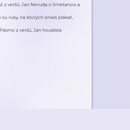
táž z veršů, Jan Neruda o Smetanovi a
v sú ruky, na ktorých smieš plakať,
 Pásmo z veršů, Jan houslista