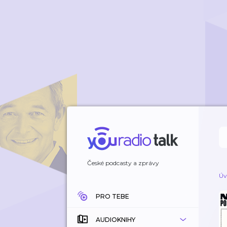
České podcasty a zprávy
Úv
PRO TEBE
AUDIOKNIHY