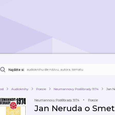
Najděte si:
od
Audioknihy
Poezie
Neumannovy Poděbrady 1974
Jan N
Neumannovy Poděbrady 1974
Poezie
Jan Neruda o Smet