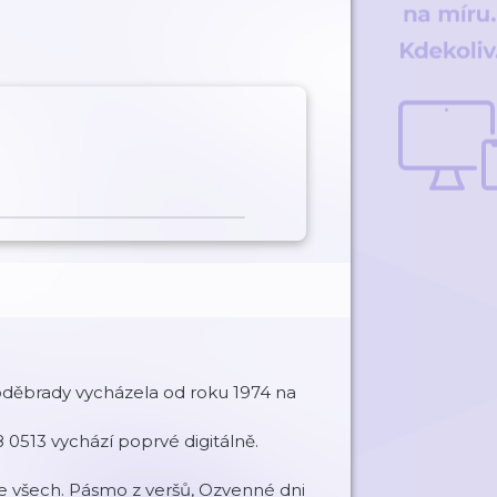
ěbrady vycházela od roku 1974 na
 0513 vychází poprvé digitálně.
 ze všech. Pásmo z veršů, Ozvenné dni