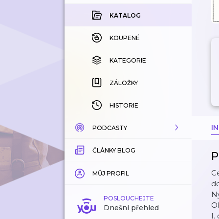
KATALOG
KOUPENÉ
KATEGORIE
ZÁLOŽKY
HISTORIE
I
PODCASTY
ČLÁNKY BLOG
KATALOG
P
C
KATEGORIE
MŮJ PROFIL
d
Ny
ZÁLOŽKY
POSLOUCHEJTE
O
Dnešní přehled
I.
LÍBÍ SE MI