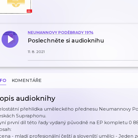
NEUMANNOVY PODĚBRADY 1974
Poslechněte si audioknihu
11. 8. 2021
NFO
KOMENTÁŘE
opis audioknihy
elostátní přehlídka uměleckého přednesu Neumannovy Pod
eskách Supraphonu.
ní první díl této řady vydaný původně na EP kompletu 0 88
bsah:
 cena - mladí profesionální čeští a slovenští umělci - Jeden