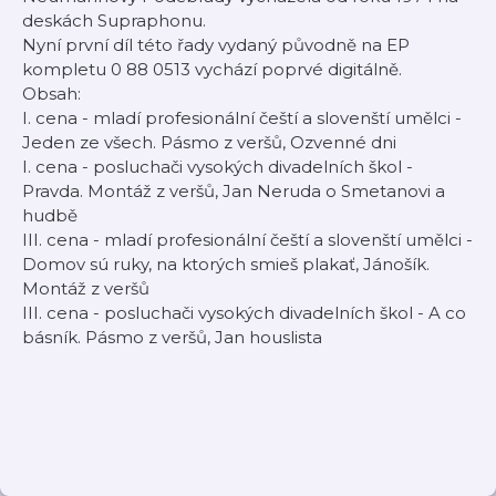
deskách Supraphonu.
Nyní první díl této řady vydaný původně na EP
kompletu 0 88 0513 vychází poprvé digitálně.
Obsah:
I. cena - mladí profesionální čeští a slovenští umělci -
Jeden ze všech. Pásmo z veršů, Ozvenné dni
I. cena - posluchači vysokých divadelních škol -
Pravda. Montáž z veršů, Jan Neruda o Smetanovi a
hudbě
III. cena - mladí profesionální čeští a slovenští umělci -
Domov sú ruky, na ktorých smieš plakať, Jánošík.
Montáž z veršů
III. cena - posluchači vysokých divadelních škol - A co
básník. Pásmo z veršů, Jan houslista