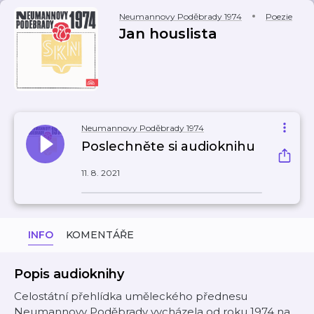
Neumannovy Poděbrady 1974
Poezie
Jan houslista
Neumannovy Poděbrady 1974
Poslechněte si audioknihu
11. 8. 2021
INFO
KOMENTÁŘE
Popis audioknihy
Celostátní přehlídka uměleckého přednesu
Neumannovy Poděbrady vycházela od roku 1974 na