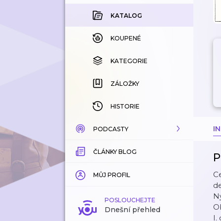
KATALOG
KOUPENÉ
KATEGORIE
ZÁLOŽKY
HISTORIE
I
PODCASTY
ČLÁNKY BLOG
KATALOG
P
C
KATEGORIE
MŮJ PROFIL
d
Ny
ZÁLOŽKY
POSLOUCHEJTE
O
Dnešní přehled
I.
LÍBÍ SE MI