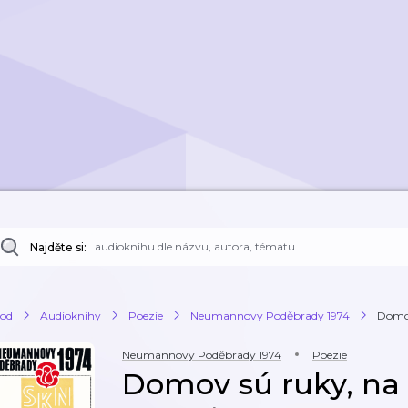
Najděte si:
od
Audioknihy
Poezie
Neumannovy Poděbrady 1974
Domov
Neumannovy Poděbrady 1974
Poezie
Domov sú ruky, na