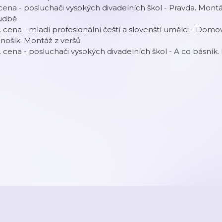
 cena - posluchači vysokých divadelních škol - Pravda. Mon
udbě
I. cena - mladí profesionální čeští a slovenští umělci - Domo
nošík. Montáž z veršů
I. cena - posluchači vysokých divadelních škol - A co básník.