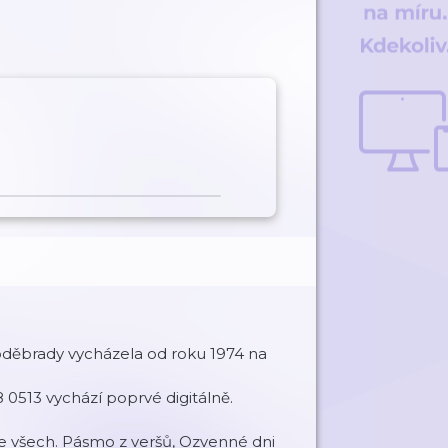
ěbrady vycházela od roku 1974 na
 0513 vychází poprvé digitálně.
 ze všech. Pásmo z veršů, Ozvenné dni