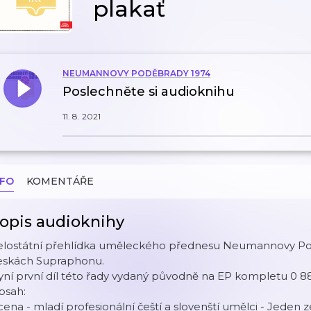
plakať
NEUMANNOVY PODĚBRADY 1974
Poslechněte si audioknihu
11. 8. 2021
NFO
KOMENTÁŘE
opis audioknihy
elostátní přehlídka uměleckého přednesu Neumannovy Pod
eskách Supraphonu.
ní první díl této řady vydaný původně na EP kompletu 0 88
bsah:
 cena - mladí profesionální čeští a slovenští umělci - Jeden