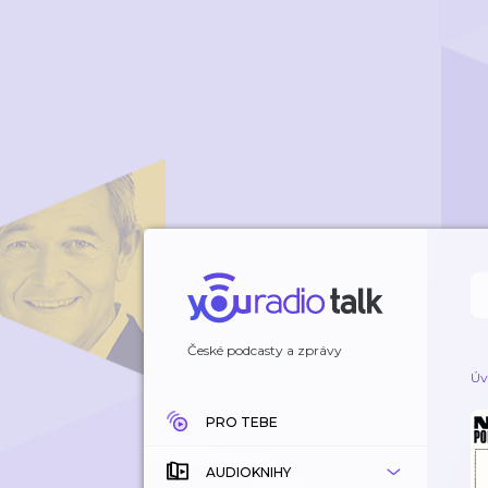
České podcasty a zprávy
Úv
PRO TEBE
AUDIOKNIHY