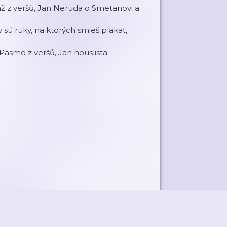
táž z veršů, Jan Neruda o Smetanovi a
v sú ruky, na ktorých smieš plakať,
 Pásmo z veršů, Jan houslista