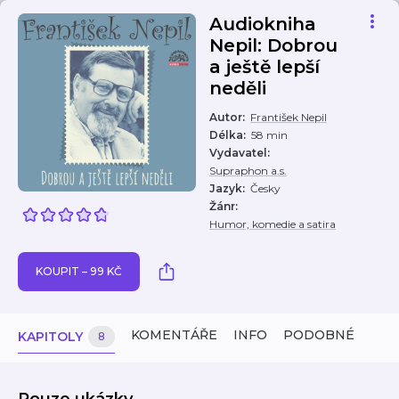
Audiokniha
Nepil: Dobrou
a ještě lepší
neděli
Autor
:
František Nepil
Délka
:
58 min
Vydavatel
:
Supraphon a.s.
Jazyk
:
Česky
Žánr
:
Humor, komedie a satira
KOUPIT – 99 KČ
KOMENTÁŘE
INFO
PODOBNÉ
KAPITOLY
8