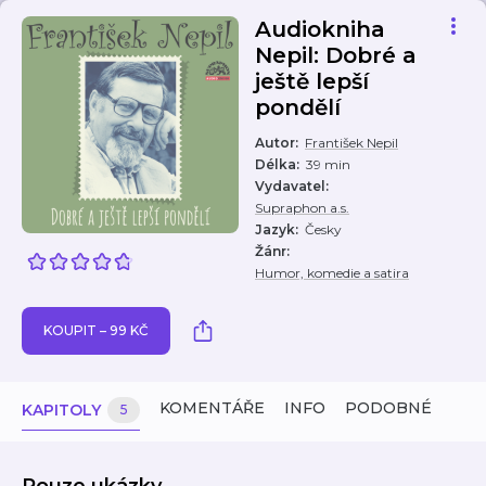
Audiokniha
Nepil: Dobré a
ještě lepší
pondělí
Autor
:
František Nepil
Délka
:
39 min
Vydavatel
:
Supraphon a.s.
Jazyk
:
Česky
Žánr
:
Humor, komedie a satira
KOUPIT – 99 KČ
KOMENTÁŘE
INFO
PODOBNÉ
KAPITOLY
5