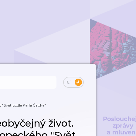
 "Svět podle Karla Čapka"
obyčejný život.
opeckého "Svět