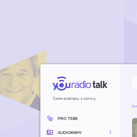
České podcasty a zprávy
Úv
PRO TEBE
AUDIOKNIHY