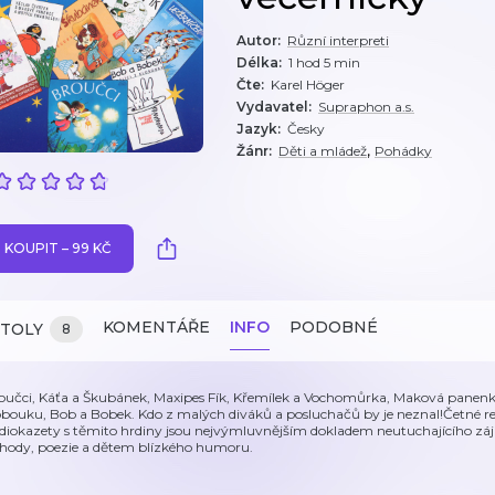
Autor
:
Různí interpreti
Délka
:
1 hod 5 min
Čte
:
Karel Höger
Vydavatel
:
Supraphon a.s.
Jazyk
:
Česky
,
Žánr
:
Děti a mládež
Pohádky
KOUPIT – 99 KČ
KOMENTÁŘE
INFO
PODOBNÉ
ITOLY
8
oučci, Káťa a Škubánek, Maxipes Fík, Křemílek a Vochomůrka, Maková panenka,
obouku, Bob a Bobek. Kdo z malých diváků a posluchačů by je neznal!Četné re
diokazety s těmito hrdiny jsou nejvýmluvnějším dokladem neutuchajícího záj
hody, poezie a dětem blízkého humoru.