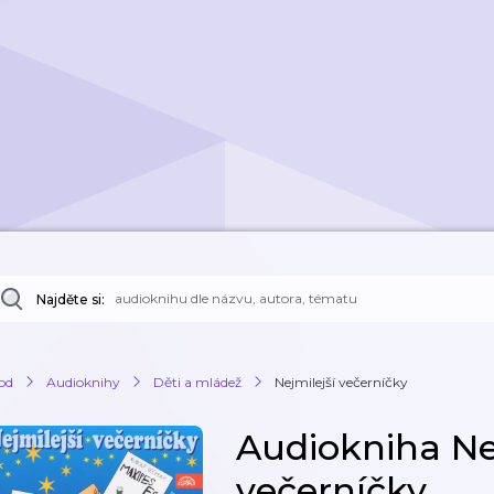
Najděte si:
od
Audioknihy
Děti a mládež
Nejmilejší večerníčky
Audiokniha Ne
večerníčky