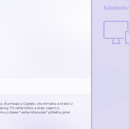
 Rumbajs a Cipísek, víla Amálka a králící z
prízy TV večerníčků a stálý zájem o
mu o české "večerníčkovské" příběhy plné