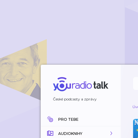
České podcasty a zprávy
Úv
PRO TEBE
AUDIOKNIHY