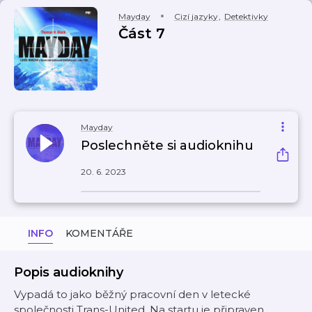
Mayday
Cizí jazyky
,
Detektivky
Část 7
Mayday
Poslechněte si audioknihu
20. 6. 2023
INFO
KOMENTÁŘE
Popis audioknihy
Vypadá to jako běžný pracovní den v letecké
společnosti Trans-United. Na startu je připraven