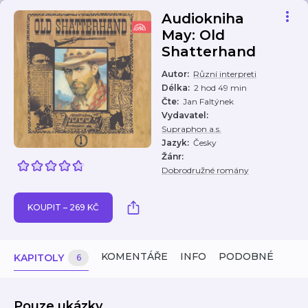
Audiokniha
May: Old
Shatterhand
Autor
:
Různí interpreti
Délka
:
2 hod 49 min
Čte
:
Jan Faltýnek
Vydavatel
:
Supraphon a.s.
Jazyk
:
Česky
Žánr
:
Dobrodružné romány
KOUPIT – 269 KČ
KOMENTÁŘE
INFO
PODOBNÉ
KAPITOLY
6
Pouze ukázky