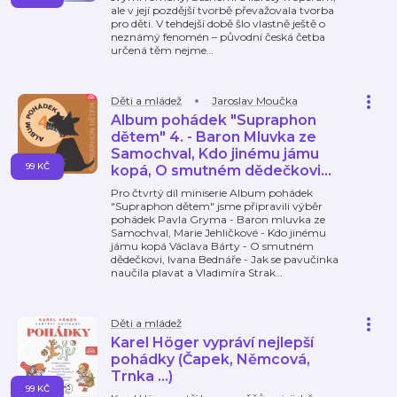
ale v její pozdější tvorbě převažovala tvorba
pro děti. V tehdejší době šlo vlastně ještě o
neznámý fenomén – původní česká četba
určená těm nejme
…
Děti a mládež
Jaroslav Moučka
Album pohádek "Supraphon
dětem" 4. - Baron Mluvka ze
Samochval, Kdo jinému jámu
99 KČ
kopá, O smutném dědečkovi...
Pro čtvrtý díl miniserie Album pohádek
"Supraphon dětem" jsme připravili výběr
pohádek Pavla Gryma - Baron mluvka ze
Samochval, Marie Jehličkové - Kdo jinému
jámu kopá Václava Bárty - O smutném
dědečkovi, Ivana Bednáře - Jak se pavučinka
naučila plavat a Vladimíra Strak
…
Děti a mládež
Karel Höger vypráví nejlepší
pohádky (Čapek, Němcová,
Trnka ...)
99 KČ