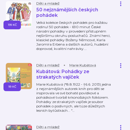
Děti a mládež
50 nejznámějších českých
pohádek
Velká kolekce českých pohádek pro každou
199 KČ
rodinu! 50 pohádek - 690 minut České
národní pohádky v provedení přístupném
nejširšímu okruhu posluchačů. Známí herci,
klasické pohádky Boženy Němcové, Karla
Jaromíra Erbena a dalších autorů, hudební
doprovod, kvalitní nahrávky.
…
Děti a mládež
Marie Kubátová
Kubátová: Pohádky ze
strakatých vajíček
Marie Kubátová (*8.8.1922 - †6.6. 2013) jedna
99 KČ
z nejznámějších autorek knih pro děti se
inspirovala ve své bohaté povídkové a
pohádkové tvorbě krkonošských folklorem.
Pohádky ze strakatých vajíček je soubor
pohádek o podivných, ale túze důležitých
lesních bytůstkách... "
…
Děti a mládež