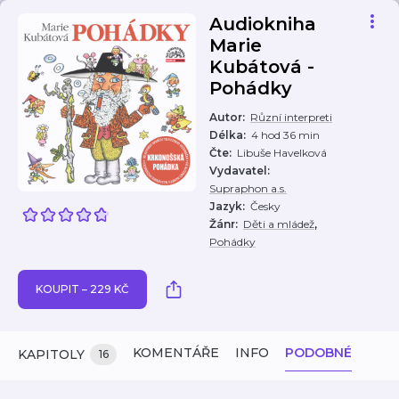
Audiokniha
Marie
Kubátová -
Pohádky
Autor
:
Různí interpreti
Délka
:
4 hod 36 min
Čte
:
Libuše Havelková
Vydavatel
:
Supraphon a.s.
Jazyk
:
Česky
,
Žánr
:
Děti a mládež
Pohádky
KOUPIT – 229 KČ
KOMENTÁŘE
INFO
PODOBNÉ
KAPITOLY
16