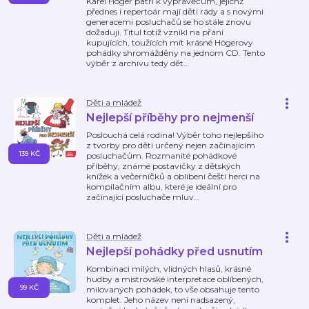
Karel Höger patří k vypravěčům, jejichž
přednes i repertoár mají děti rády a s novými
generacemi posluchačů se ho stále znovu
dožadují. Titul totiž vznikl na přání
kupujících, toužících mít krásné Högerovy
pohádky shromážděny na jednom CD. Tento
výběr z archivu tedy dět
…
Děti a mládež
Nejlepší příběhy pro nejmenší
Poslouchá celá rodina! Výběr toho nejlepšího
z tvorby pro děti určený nejen začínajícím
139 KČ
posluchačům. Rozmanité pohádkové
příběhy, známé postavičky z dětských
knížek a večerníčků a oblíbení čeští herci na
kompilačním albu, které je ideální pro
začínající posluchače mluv
…
Děti a mládež
Nejlepší pohádky před usnutím
Kombinaci milých, vlídných hlasů, krásné
hudby a mistrovské interpretace oblíbených,
99 KČ
milovaných pohádek, to vše obsahuje tento
komplet. Jeho název není nadsazený,