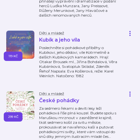
přinášejí vyprávění i dramatizace v podání
herců Luďka Munzara, Jany Preissové,
Růženy Merunkové, Jany Hlaváčové a
dalších renomovaných herců.
Děti a mládež
Kubík a jeho víla
Poslechněte si pohádkové příběhy o
Kubíkovi, jeho dědovi, víle Kotrmelíně a
119 KČ
dalších Kubíkových kamarádech. Hrají:
Otakar Brousek ml., Jiřina Bohdalová, Věra
Kubánková, Svatopluk Skládal, Zdeněk
Řehoř.Napsala: Eva Košlerová, režie: Karel
Weinlich. Natočeno: 1982
Děti a mládež
České pohádky
Za sedmero řekami a devíti lesy leží
pohádková říše plná kouzel. Budete spolu s
299 KČ
Maruškou mrznout v zasněžené krajině,
tkát sedmero košil za svitu měsíce,
prokousávat se navařenou kaší a putovat
pohádkovými světy, které vám vstoupí do
snů díky jemným ilustracím mladé čes
…