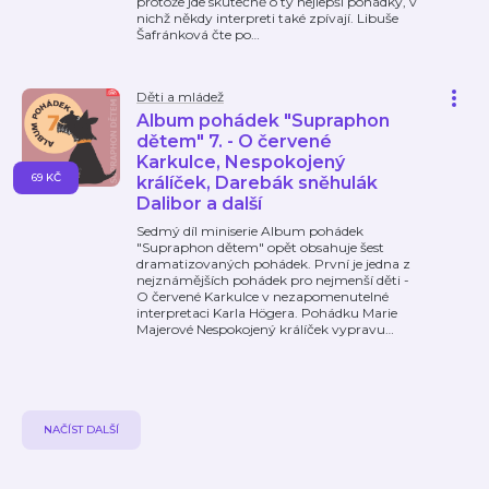
protože jde skutečně o ty nejlepší pohádky, v
nichž někdy interpreti také zpívají. Libuše
Šafránková čte po
…
Děti a mládež
Album pohádek "Supraphon
dětem" 7. - O červené
Karkulce, Nespokojený
69 KČ
králíček, Darebák sněhulák
Dalibor a další
Sedmý díl miniserie Album pohádek
"Supraphon dětem" opět obsahuje šest
dramatizovaných pohádek. První je jedna z
nejznámějších pohádek pro nejmenší děti -
O červené Karkulce v nezapomenutelné
interpretaci Karla Högera. Pohádku Marie
Majerové Nespokojený králíček vypravu
…
NAČÍST DALŠÍ