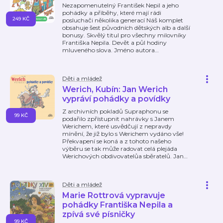
Nezapomenutelný František Nepil a jeho
pohádky a příběhy, které mají rádi
249 KČ
posluchači několika generací Náš komplet
obsahuje šest původních dětských alb a další
bonusy. Skvělý titul pro všechny milovníky
Františka Nepila. Devět a půl hodiny
mluveného slova. Jméno autora
…
Děti a mládež
Werich, Kubín: Jan Werich
vypráví pohádky a povídky
Z archivních pokladů Supraphonu se
99 KČ
podařilo zpřístupnit nahrávky s Janem
Werichem, které usvědčují z nepravdy
mínění, že již bylo s Werichem vydáno vše!
Překvapení se koná a z tohoto našeho
výběru se tak může radovat celá plejáda
Werichových obdivovatelůa sběratelů. Jan
…
Děti a mládež
Marie Rottrová vypravuje
pohádky Františka Nepila a
zpívá své písničky
99 KČ