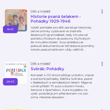
Děti a mládež
Historie psaná šelakem -
Pohádky 1929-1946
Výběr pohádek pro děti oprašuje historicky
99 KČ
cenné snímky vydávané ve zlaté éře
šelakových gramodesek, tedy zhruba od
počátku třicátých do poloviny čtyřicátých
let minulého století. Svou skladbou se
pokouší dokumentovat též dobové proměny
tohoto posluchačstvem vždy vděčně
…
Děti a mládež
Svěrák: Pohádky
Komplet 4 CD shromažďuje unikátní, vtipné
a svérázné pohádky Zdeňka Svěráka, psané
269 KČ
v šedesátých a osmdesátých letech. Nejprve
vznikl příběh Tři auta o starém Fordu,
Aerovce a Spartakovi. Auta sivyjedou na
výlet, protože je jim před domem na ulici
zima. Herecké obsazení
…