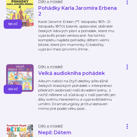
Děti a mládež
Pohádky Karla Jaromíra Erbena
2
Karel Jaromír Erben (*7. listopadu 1811– 21.
189 KČ
listopadu 1870) básník, spisovatel, sběratel
českých lidových písní a pohádek, které mu
vyprávěli prostí venkované. Na tomto
kompletu najdete pohádky dětem velmi
blízké, které jim maminky či babičky
vypráví mezi prvními (Hrne
…
Děti a mládež
Velká audiokniha pohádek
Album nabízí na čtyři desítky převážně
českých klasických pohádek v interpretaci
459 KČ
předních osobností naší divadelní scény, z
nichž některé už zůstávají v naší paměti jen
díky svému hereckému a vypravěčskému
umění. Dramaturgicky je titul sestaven
mimo jiné podle věku posl
…
Děti a mládež
Nepil: Dětem