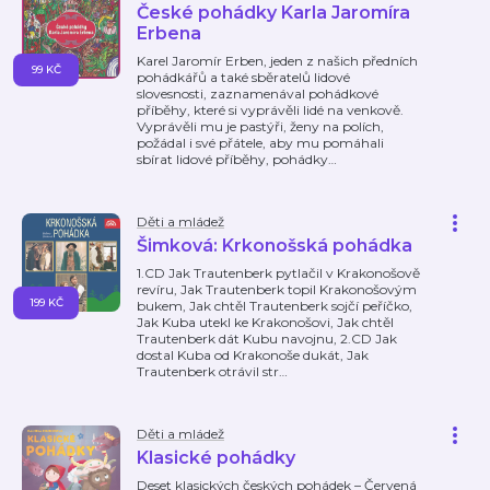
České pohádky Karla Jaromíra
Erbena
Karel Jaromír Erben, jeden z našich předních
99 KČ
pohádkářů a také sběratelů lidové
slovesnosti, zaznamenával pohádkové
příběhy, které si vyprávěli lidé na venkově.
Vyprávěli mu je pastýři, ženy na polích,
požádal i své přátele, aby mu pomáhali
sbírat lidové příběhy, pohádky
…
Děti a mládež
Šimková: Krkonošská pohádka
1.CD Jak Trautenberk pytlačil v Krakonošově
revíru, Jak Trautenberk topil Krakonošovým
199 KČ
bukem, Jak chtěl Trautenberk sojčí peříčko,
Jak Kuba utekl ke Krakonošovi, Jak chtěl
Trautenberk dát Kubu navojnu, 2.CD Jak
dostal Kuba od Krakonoše dukát, Jak
Trautenberk otrávil str
…
Děti a mládež
Klasické pohádky
Deset klasických českých pohádek – Červená