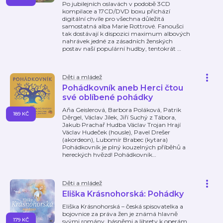
Po jubilejních oslavách v podobě 3CD
kompilace a 17CD/DVD boxu přichází
digitální chvíle pro všechna důležitá
samostatná alba Marie Rottrové. Fanoušci
tak dostávají k dispozici maximum albových
nahrávek jedné za zásadních ženských
postav naší populární hudby, tentokrát
…
Děti a mládež
Pohádkovník aneb Herci čtou
své oblíbené pohádky
Aňa Geislerová, Barbora Poláková, Patrik
189 KČ
Děrgel, Václav Jílek, Jiří Suchý z Tábora,
Jakub Prachař Hudba Václav Trojan Hrají
Václav Hudeček (housle), Pavel Drešer
(akordeon), Lubomír Brabec (kytara)
Pohádkovník je plný kouzelných příběhů a
hereckých hvězd! Pohádkovník
…
Děti a mládež
Eliška Krásnohorská: Pohádky
Eliška Krásnohorská – česká spisovatelka a
bojovnice za práva žen je známá hlavně
179 KČ
svými romány, básněmi a librety k operám,