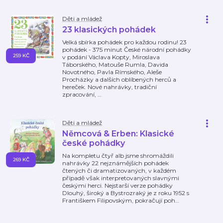
Děti a mládež
23 klasických pohádek
Velká sbírka pohádek pro každou rodinu! 23
pohádek - 375 minut České národní pohádky
259 KČ
v podání Václava Kopty, Miroslava
Táborského, Matouše Rumla, Davida
Novotného, Pavla Rímského, Aleše
Procházky a dalších oblíbených herců a
hereček. Nové nahrávky, tradiční
zpracování,
…
Děti a mládež
Němcová & Erben: Klasické
české pohádky
Na kompletu čtyř alb jsme shromáždili
269 KČ
nahrávky 22 nejznámějších pohádek
čtených či dramatizovaných, v každém
případě však interpretovaných slavnými
českými herci. Nejstarší verze pohádky
Dlouhý, široký a Bystrozraký je z roku 1952 s
Františkem Filipovským, pokračují poh
…