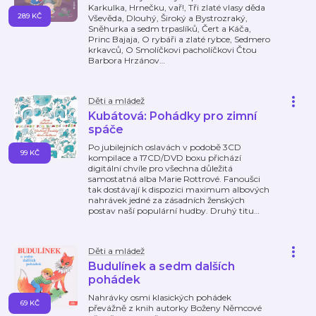
Karkulka, Hrnečku, vař!, Tři zlaté vlasy děda
289 KČ
Vševěda, Dlouhý, Široký a Bystrozraký,
Sněhurka a sedm trpaslíků, Čert a Káča,
Princ Bajaja, O rybáři a zlaté rybce, Sedmero
krkavců, O Smolíčkovi pacholíčkovi Čtou
Barbora Hrzánov
…
Děti a mládež
Kubátová: Pohádky pro zimní
spáče
Po jubilejních oslavách v podobě 3CD
99 KČ
kompilace a 17CD/DVD boxu přichází
digitální chvíle pro všechna důležitá
samostatná alba Marie Rottrové. Fanoušci
tak dostávají k dispozici maximum albových
nahrávek jedné za zásadních ženských
postav naší populární hudby. Druhý titu
…
Děti a mládež
Budulínek a sedm dalších
pohádek
Nahrávky osmi klasických pohádek
69 KČ
převážně z knih autorky Boženy Němcové