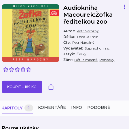
Audiokniha
Macourek:Žofka
ředitelkou zoo
Autor
:
Petr Nárožný
Délka
:
1 hod 30 min
Čte
:
Petr Nárožný
Vydavatel
:
Supraphon a.s.
Jazyk
:
Česky
,
Žánr
:
Děti a mládež
Pohádky
KOUPIT – 189 KČ
KOMENTÁŘE
INFO
PODOBNÉ
KAPITOLY
9
Pouze ukázky