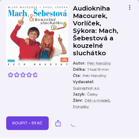
Audiokniha
Macourek,
Vorlíček,
Sýkora: Mach,
Šebestová a
kouzelné
sluchátko
Autor
:
Petr Nárožný
Délka
:
1 hod 15 min
Čte
:
Petr Nárožný
Vydavatel
:
Supraphon a.s.
Jazyk
:
Česky
,
Žánr
:
Děti a mládež
Pohádky
KOUPIT – 99 KČ