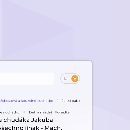
 Šebestová a kouzelné sluchátko
Jak si babička myslela, že se na chudáka J
né sluchátko
Děti a mládež
,
Pohádky
 na chudáka Jakuba
šechno jinak - Mach,