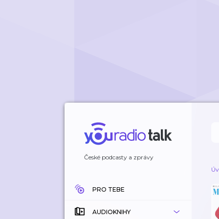
České podcasty a zprávy
Úv
PRO TEBE
AUDIOKNIHY