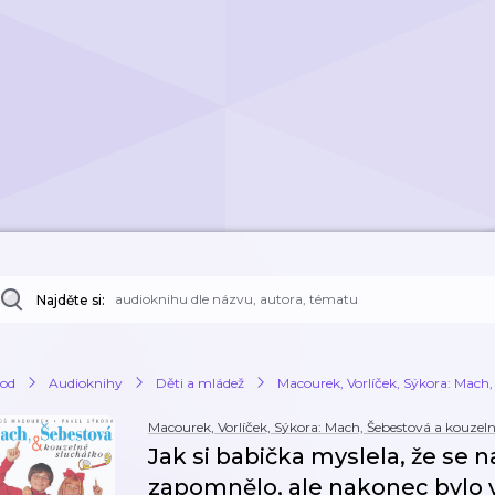
Najděte si:
od
Audioknihy
Děti a mládež
Macourek, Vorlíček, Sýkora: Mach,
Macourek, Vorlíček, Sýkora: Mach, Šebestová a kouzel
Jak si babička myslela, že se
zapomnělo, ale nakonec bylo v