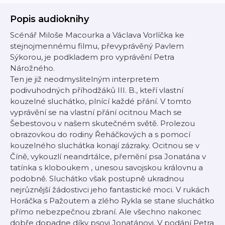
Popis audioknihy
Scénář Miloše Macourka a Václava Vorlíčka ke
stejnojmennému filmu, převyprávěný Pavlem
Sýkorou, je podkladem pro vyprávění Petra
Nárožného.
Ten je již neodmyslitelným interpretem
podivuhodných příhodžáků III. B., kteří vlastní
kouzelné sluchátko, plnící každé přání. V tomto
vyprávění se na vlastní přání ocitnou Mach se
Šebestovou v našem skutečném světě. Prolezou
obrazovkou do rodiny Řeháčkových a s pomocí
kouzelného sluchátka konají zázraky. Ocitnou se v
Číně, vykouzlí neandrtálce, přemění psa Jonatána v
tatínka s kloboukem , unesou savojskou královnu a
podobně. Sluchátko však postupně ukradnou
nejrůznější žádostivci jeho fantastické moci. V rukách
Horáčka s Pažoutem a zlého Rykla se stane sluchátko
přímo nebezpečnou zbraní. Ale všechno nakonec
dobře dopadne díky psovi Jonatánovi. V podání Petra