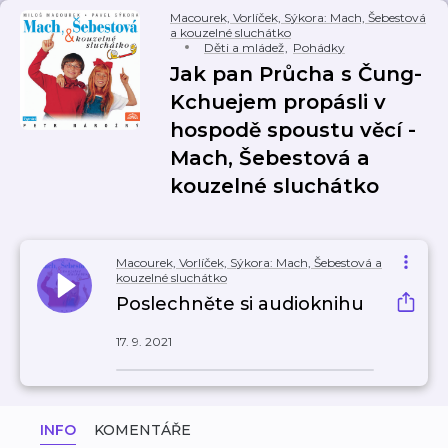
Macourek, Vorlíček, Sýkora: Mach, Šebestová
a kouzelné sluchátko
Děti a mládež
,
Pohádky
Jak pan Průcha s Čung-
Kchuejem propásli v
hospodě spoustu věcí -
Mach, Šebestová a
kouzelné sluchátko
Macourek, Vorlíček, Sýkora: Mach, Šebestová a
kouzelné sluchátko
Poslechněte si audioknihu
17. 9. 2021
INFO
KOMENTÁŘE