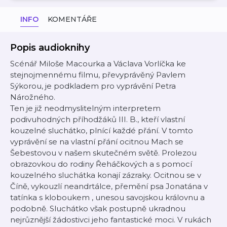
INFO
KOMENTÁŘE
Popis audioknihy
Scénář Miloše Macourka a Václava Vorlíčka ke
stejnojmennému filmu, převyprávěný Pavlem
Sýkorou, je podkladem pro vyprávění Petra
Nárožného.
Ten je již neodmyslitelným interpretem
podivuhodných příhodžáků III. B., kteří vlastní
kouzelné sluchátko, plnící každé přání. V tomto
vyprávění se na vlastní přání ocitnou Mach se
Šebestovou v našem skutečném světě. Prolezou
obrazovkou do rodiny Řeháčkových a s pomocí
kouzelného sluchátka konají zázraky. Ocitnou se v
Číně, vykouzlí neandrtálce, přemění psa Jonatána v
tatínka s kloboukem , unesou savojskou královnu a
podobně. Sluchátko však postupně ukradnou
nejrůznější žádostivci jeho fantastické moci. V rukách