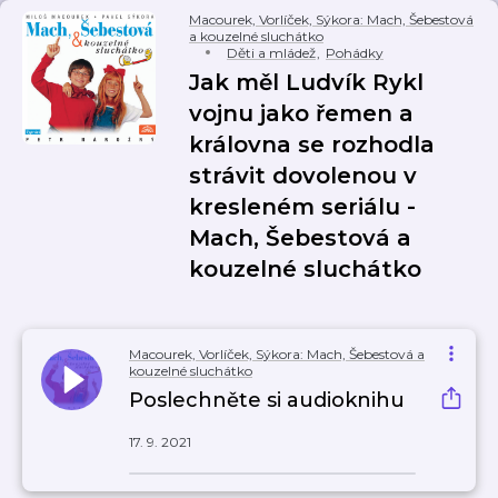
Macourek, Vorlíček, Sýkora: Mach, Šebestová
a kouzelné sluchátko
Děti a mládež
,
Pohádky
Jak měl Ludvík Rykl
vojnu jako řemen a
královna se rozhodla
strávit dovolenou v
kresleném seriálu -
Mach, Šebestová a
kouzelné sluchátko
Macourek, Vorlíček, Sýkora: Mach, Šebestová a
kouzelné sluchátko
Poslechněte si audioknihu
17. 9. 2021