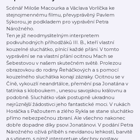
Scénář Miloše Macourka a Václava Vorlíčka ke
stejnojmennému filmu, převyprávěný Pavlem
Sýkorou, je podkladem pro vyprávění Petra
Nárožného.
Ten je již neodmyslitelným interpretem
podivuhodných příhodžáků III. B., kteří vlastní
kouzelné sluchátko, plnící každé přání. V tomto
vyprávění se na vlastní přání ocitnou Mach se
Šebestovou v našem skutečném světě. Prolezou
obrazovkou do rodiny Řeháčkových a s pomocí
kouzelného sluchátka konají zázraky. Ocitnou se v
Číně, vykouzlí neandrtálce, přemění psa Jonatána v
tatínka s kloboukem , unesou savojskou královnu a
podobně. Sluchátko však postupně ukradnou
nejrůznější žádostivci jeho fantastické moci. V rukách
Horáčka s Pažoutem a zlého Rykla se stane sluchátko
přímo nebezpečnou zbraní. Ale všechno nakonec
dobře dopadne díky psovi Jonatánovi. V podání Petra
Nárožného ožívá příběh s nevídanou lehkostí, barvitě
a s vtipem, s nímž interpretuje všechny postavy