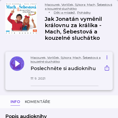
Macourek, Vorlíček, Sýkora: Mach, Šebestová
a kouzelné sluchátko
Děti a mládež
,
Pohádky
Jak Jonatán vyměnil
královnu za králíka -
Mach, Šebestová a
kouzelné sluchátko
Macourek, Vorlíček, Sýkora: Mach, Šebestová a
kouzelné sluchátko
Poslechněte si audioknihu
17. 9. 2021
INFO
KOMENTÁŘE
Popis audioknihy