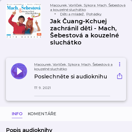
Macourek, Vorlíček, Sýkora: Mach, Šebestová
a kouzelné sluchátko
Děti a mládež
,
Pohádky
Jak Čuang-Kchuej
zachránil děti - Mach,
Šebestová a kouzelné
sluchátko
Macourek, Vorlíček, Sýkora: Mach, Šebestová a
kouzelné sluchátko
Poslechněte si audioknihu
17. 9. 2021
INFO
KOMENTÁŘE
Popis audioknihy