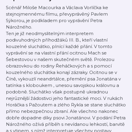
Scénář Miloše Macourka a Václava Vorlíčka ke
stejnojmennému filmu, převyprávěný Pavlem
Sýkorou, je podkladem pro vyprávění Petra
Nárožného.
Ten je již neodmyslitelným interpretem
podivuhodných příhodžáků III. B., kteří vlastní
kouzelné sluchátko, plnící každé přání. V tomto
vyprávění se na vlastní přání ocitnou Mach se
Šebestovou v našem skutečném světě. Prolezou
obrazovkou do rodiny Řeháčkových a s pomocí
kouzelného sluchátka konají zázraky. Ocitnou se v
Číně, vykouzlí neandrtálce, přemění psa Jonatána v
tatínka s kloboukem , unesou savojskou královnu a
podobně. Sluchátko však postupně ukradnou
nejrůznější žádostivci jeho fantastické moci. V rukách
Horáčka s Pažoutem a zlého Rykla se stane sluchátko
přímo nebezpečnou zbraní. Ale všechno nakonec
dobře dopadne díky psovi Jonatánovi. V podání Petra
Nárožného ožívá příběh s nevídanou lehkostí, barvitě
a s vtipem, s nímž interpretuje všechny postavy