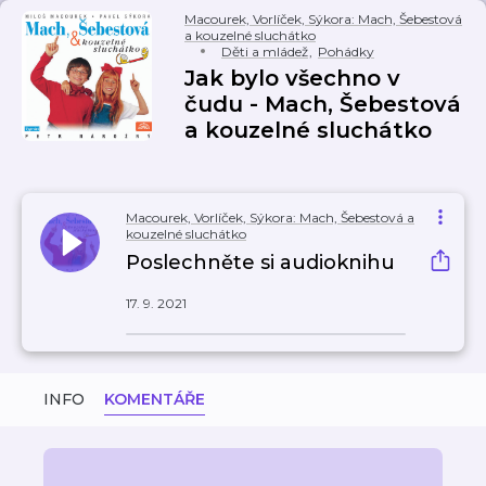
Macourek, Vorlíček, Sýkora: Mach, Šebestová
a kouzelné sluchátko
Děti a mládež
,
Pohádky
Jak bylo všechno v
čudu - Mach, Šebestová
a kouzelné sluchátko
Macourek, Vorlíček, Sýkora: Mach, Šebestová a
kouzelné sluchátko
Poslechněte si audioknihu
17. 9. 2021
INFO
KOMENTÁŘE