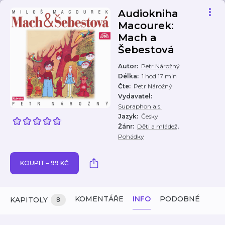
Audiokniha
Macourek:
Mach a
Šebestová
Autor
:
Petr Nárožný
Délka
:
1 hod 17 min
Čte
:
Petr Nárožný
Vydavatel
:
Supraphon a.s.
Jazyk
:
Česky
,
Žánr
:
Děti a mládež
Pohádky
KOUPIT – 99 KČ
KOMENTÁŘE
INFO
PODOBNÉ
KAPITOLY
8