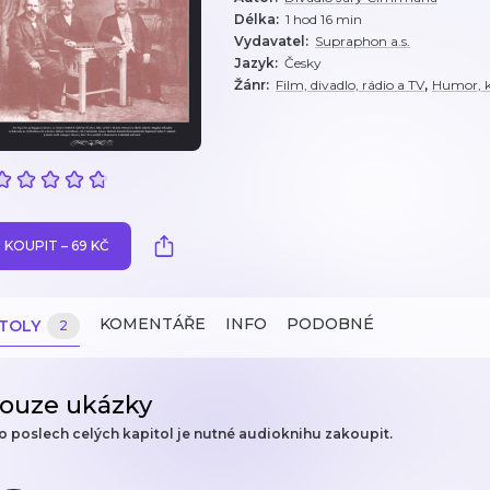
Délka
:
1 hod 16 min
Vydavatel
:
Supraphon a.s.
Jazyk
:
Česky
,
Žánr
:
Film, divadlo, rádio a TV
Humor, k
KOUPIT – 69 KČ
KOMENTÁŘE
INFO
PODOBNÉ
ITOLY
2
ouze ukázky
o poslech celých kapitol je nutné audioknihu zakoupit.