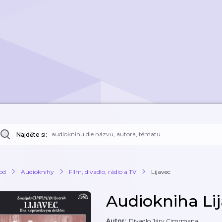
Najděte si:
od
Audioknihy
Film, divadlo, rádio a TV
Lijavec
Audiokniha Li
Autor
:
Divadlo Járy Cimrmana