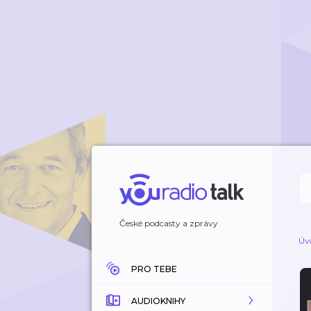
České podcasty a zprávy
Úv
PRO TEBE
AUDIOKNIHY