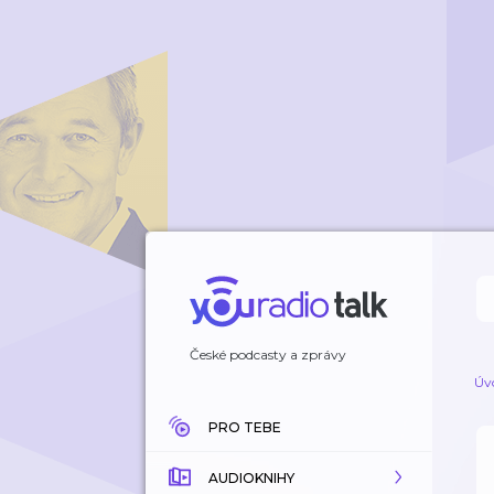
České podcasty a zprávy
Úv
PRO TEBE
AUDIOKNIHY