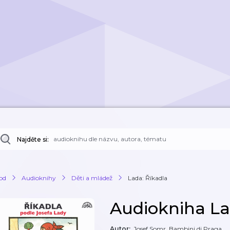
Najděte si:
od
Audioknihy
Děti a mládež
Lada: Říkadla
Audiokniha La
Autor
:
Josef Somr, Bambini di Praga