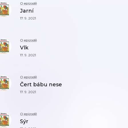
O epizodě
Jarní
17. 9. 2021
O epizodě
Vlk
17. 9. 2021
O epizodě
Čert bábu nese
17. 9. 2021
O epizodě
Sýr