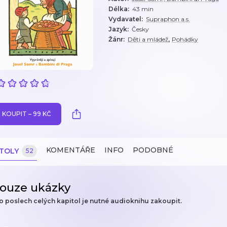
Délka
:
43 min
Vydavatel
:
Supraphon a.s.
Jazyk
:
Česky
,
Žánr
:
Děti a mládež
Pohádky
KOUPIT – 99 KČ
KOMENTÁŘE
INFO
PODOBNÉ
ITOLY
52
ouze ukázky
o poslech celých kapitol je nutné audioknihu zakoupit.