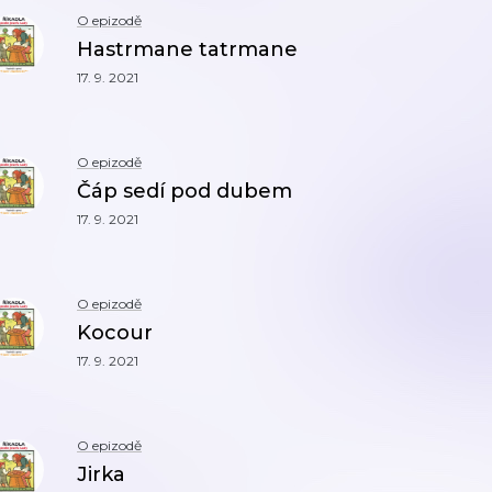
O epizodě
Hastrmane tatrmane
17. 9. 2021
O epizodě
Čáp sedí pod dubem
17. 9. 2021
O epizodě
Kocour
17. 9. 2021
O epizodě
Jirka