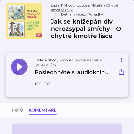
Lada: Příhody kocoura Mikeše a Chytré
kmotry lišky
Děti a mládež
,
Pohádky
Jak se knížepán div
nerozsypal smíchy - O
chytré kmotře lišce
Lada: Příhody kocoura Mikeše a Chytré
kmotry lišky
Poslechněte si audioknihu
17. 9. 2021
INFO
KOMENTÁŘE