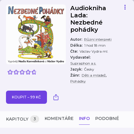
Audiokniha
Lada:
Nezbedné
pohádky
Autor
:
Různí interpreti
Délka
:
1 hod 18 min
Čte
:
Václav Vydra ml.
Vydavatel
:
Supraphon a.s.
Jazyk
:
Česky
,
Žánr
:
Děti a mládež
Pohádky
KOUPIT – 99 KČ
KOMENTÁŘE
INFO
PODOBNÉ
KAPITOLY
3