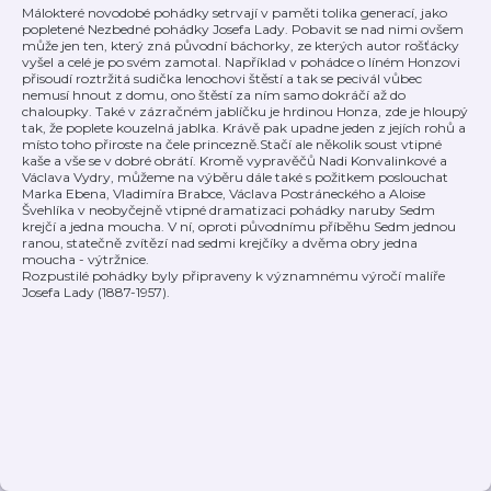
Málokteré novodobé pohádky setrvají v paměti tolika generací, jako
popletené Nezbedné pohádky Josefa Lady. Pobavit se nad nimi ovšem
může jen ten, který zná původní báchorky, ze kterých autor rošťácky
vyšel a celé je po svém zamotal. Například v pohádce o líném Honzovi
přisoudí roztržitá sudička lenochovi štěstí a tak se pecivál vůbec
nemusí hnout z domu, ono štěstí za ním samo dokráčí až do
chaloupky. Také v zázračném jablíčku je hrdinou Honza, zde je hloupý
tak, že poplete kouzelná jablka. Krávě pak upadne jeden z jejích rohů a
místo toho přiroste na čele princezně.Stačí ale několik soust vtipné
kaše a vše se v dobré obrátí. Kromě vypravěčů Nadi Konvalinkové a
Václava Vydry, můžeme na výběru dále také s požitkem poslouchat
Marka Ebena, Vladimíra Brabce, Václava Postráneckého a Aloise
Švehlíka v neobyčejně vtipné dramatizaci pohádky naruby Sedm
krejčí a jedna moucha. V ní, oproti původnímu příběhu Sedm jednou
ranou, statečně zvítězí nad sedmi krejčíky a dvěma obry jedna
moucha - výtržnice.
Rozpustilé pohádky byly připraveny k významnému výročí malíře
Josefa Lady (1887-1957).