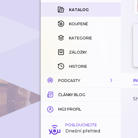
KATALOG
KOUPENÉ
KATEGORIE
ZÁLOŽKY
HISTORIE
I
PODCASTY
ČLÁNKY BLOG
KATALOG
Sh
KATEGORIE
MŮJ PROFIL
ZÁLOŽKY
POSLOUCHEJTE
Dnešní přehled
LÍBÍ SE MI