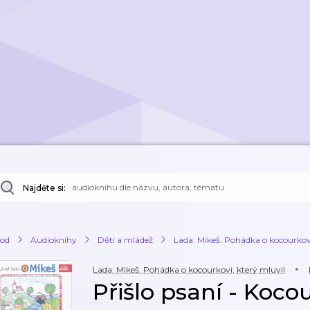
Najděte si:
od
Audioknihy
Děti a mládež
Lada: Mikeš. Pohádka o kocourkovi
Lada: Mikeš. Pohádka o kocourkovi, který mluvil
Přišlo psaní - Koco