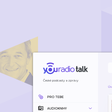
České podcasty a zprávy
Úv
PRO TEBE
AUDIOKNIHY