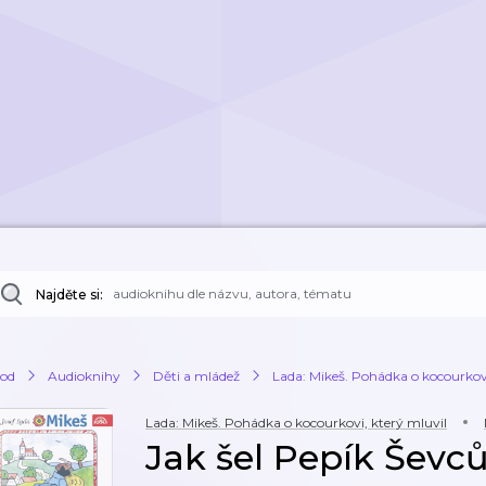
Najděte si:
od
Audioknihy
Děti a mládež
Lada: Mikeš. Pohádka o kocourkovi
Lada: Mikeš. Pohádka o kocourkovi, který mluvil
Jak šel Pepík Ševc