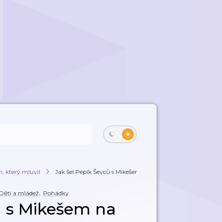
, který mluvil
Jak šel Pepík Ševců s Mikešem na hrušky
Děti a mládež
,
Pohádky
ů s Mikešem na