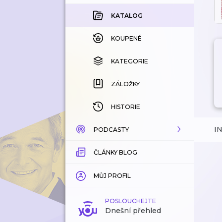
KATALOG
KOUPENÉ
KATEGORIE
ZÁLOŽKY
HISTORIE
I
PODCASTY
ČLÁNKY BLOG
KATALOG
KATEGORIE
MŮJ PROFIL
ZÁLOŽKY
POSLOUCHEJTE
Dnešní přehled
LÍBÍ SE MI