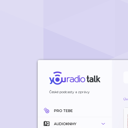
České podcasty a zprávy
Úv
PRO TEBE
AUDIOKNIHY