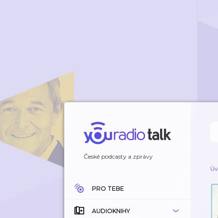
České podcasty a zprávy
Úv
PRO TEBE
AUDIOKNIHY