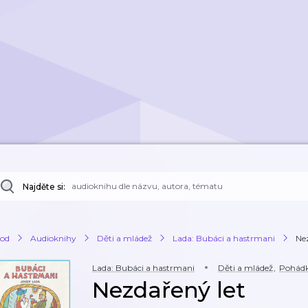
Najděte si:
od
Audioknihy
Děti a mládež
Lada: Bubáci a hastrmani
Ne
Lada: Bubáci a hastrmani
Děti a mládež
,
Pohád
Nezdařený let