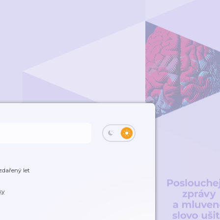
zdařený let
ky