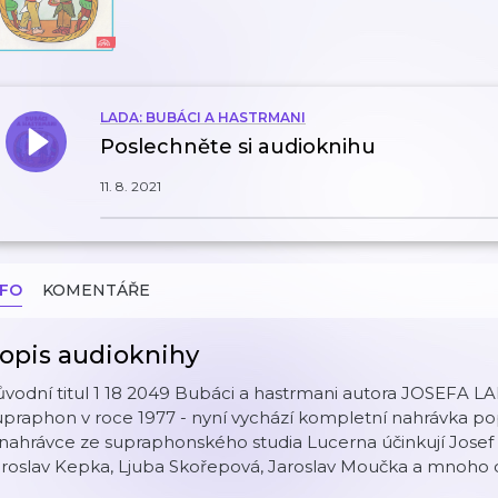
LADA: BUBÁCI A HASTRMANI
Poslechněte si audioknihu
11. 8. 2021
NFO
KOMENTÁŘE
opis audioknihy
vodní titul 1 18 2049 Bubáci a hastrmani autora JOSEFA LADY
praphon v roce 1977 - nyní vychází kompletní nahrávka pop
nahrávce ze supraphonského studia Lucerna účinkují Josef Bey
roslav Kepka, Ljuba Skořepová, Jaroslav Moučka a mnoho d