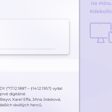
 (*17.12.1887 – †14.12.1957) vydal
rvé digitálně.
vl, Karel Effa, Jiřina Jirásková,
alších skvělých herců.