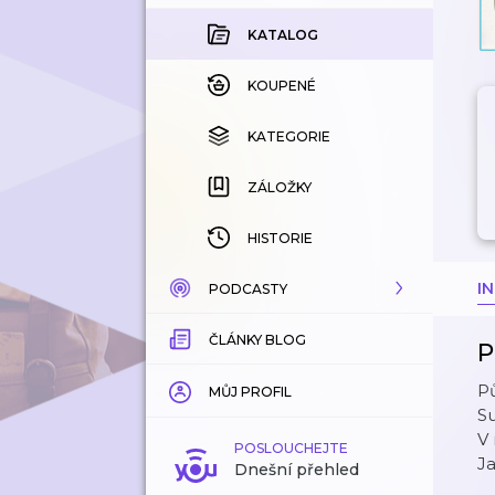
KATALOG
KOUPENÉ
KATEGORIE
ZÁLOŽKY
HISTORIE
I
PODCASTY
ČLÁNKY BLOG
KATALOG
P
Pů
KATEGORIE
MŮJ PROFIL
Su
V 
ZÁLOŽKY
POSLOUCHEJTE
Ja
Dnešní přehled
LÍBÍ SE MI