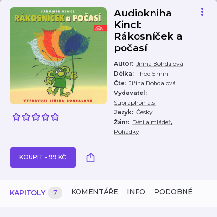
Audiokniha
Kincl:
Rákosníček a
počasí
Autor
:
Jiřina Bohdalová
Délka
:
1 hod 5 min
Čte
:
Jiřina Bohdalová
Vydavatel
:
Supraphon a.s.
Jazyk
:
Česky
,
Žánr
:
Děti a mládež
Pohádky
KOUPIT – 99 KČ
KOMENTÁŘE
INFO
PODOBNÉ
KAPITOLY
7