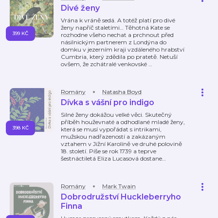
Divé ženy
Vrána k vráně sedá. A totéž platí pro divé
ženy napříč staletími… Těhotná Kate se
399 KČ
rozhodne všeho nechat a prchnout před
násilnickým partnerem z Londýna do
domku v jezerním kraji vzdáleného hrabství
Cumbria, který zdědila po pratetě. Netuší
ovšem, že zchátralé venkovské
…
Romány
Natasha Boyd
Dívka s vášní pro indigo
Silné ženy dokážou velké věci. Skutečný
příběh houževnaté a odhodlané mladé ženy,
398 KČ
která se musí vypořádat s intrikami,
mužskou nadřazeností a zakázaným
vztahem v Jižní Karolíně ve druhé polovině
18. století. Píše se rok 1739 a teprve
šestnáctiletá Eliza Lucasová dostane
…
Romány
Mark Twain
Dobrodružství Huckleberryho
Finna