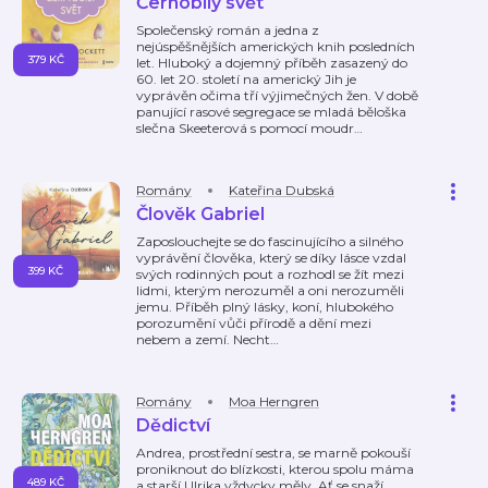
Černobílý svět
Společenský román a jedna z
nejúspěšnějších amerických knih posledních
379 KČ
let. Hluboký a dojemný příběh zasazený do
60. let 20. století na americký Jih je
vyprávěn očima tří výjimečných žen. V době
panující rasové segregace se mladá běloška
slečna Skeeterová s pomocí moudr
…
Romány
Kateřina Dubská
Člověk Gabriel
Zaposlouchejte se do fascinujícího a silného
vyprávění člověka, který se díky lásce vzdal
399 KČ
svých rodinných pout a rozhodl se žít mezi
lidmi, kterým nerozuměl a oni nerozuměli
jemu. Příběh plný lásky, koní, hlubokého
porozumění vůči přírodě a dění mezi
nebem a zemí. Necht
…
Romány
Moa Herngren
Dědictví
Andrea, prostřední sestra, se marně pokouší
proniknout do blízkosti, kterou spolu máma
489 KČ
a starší Ulrika vždycky měly. Ať se snaží