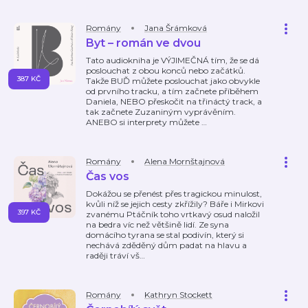
Romány
Jana Šrámková
Byt – román ve dvou
Tato audiokniha je VÝJIMEČNÁ tím, že se dá
poslouchat z obou konců nebo začátků.
387 KČ
Takže BUĎ můžete poslouchat jako obvykle
od prvního tracku, a tím začnete příběhem
Daniela, NEBO přeskočit na třináctý track, a
tak začnete Zuzaniným vyprávěním.
ANEBO si interprety můžete
…
Romány
Alena Mornštajnová
Čas vos
Dokážou se přenést přes tragickou minulost,
kvůli níž se jejich cesty zkřížily? Báře i Mirkovi
397 KČ
zvanému Ptáčník toho vrtkavý osud naložil
na bedra víc než většině lidí. Ze syna
domácího tyrana se stal podivín, který si
nechává zděděný dům padat na hlavu a
raději tráví vš
…
Romány
Kathryn Stockett