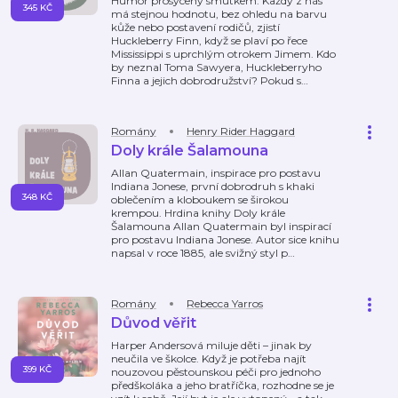
Humor prosycený smutkem. Každý z nás
345 KČ
má stejnou hodnotu, bez ohledu na barvu
kůže nebo postavení rodičů, zjistí
Huckleberry Finn, když se plaví po řece
Mississippi s uprchlým otrokem Jimem. Kdo
by neznal Toma Sawyera, Huckleberryho
Finna a jejich dobrodružství? Pokud s
…
Romány
Henry Rider Haggard
Doly krále Šalamouna
Allan Quatermain, inspirace pro postavu
Indiana Jonese, první dobrodruh s khaki
348 KČ
oblečením a kloboukem se širokou
krempou. Hrdina knihy Doly krále
Šalamouna Allan Quatermain byl inspirací
pro postavu Indiana Jonese. Autor sice knihu
napsal v roce 1885, ale svižný styl p
…
Romány
Rebecca Yarros
Důvod věřit
Harper Andersová miluje děti – jinak by
neučila ve školce. Když je potřeba najít
399 KČ
nouzovou pěstounskou péči pro jednoho
předškoláka a jeho bratříčka, rozhodne se je