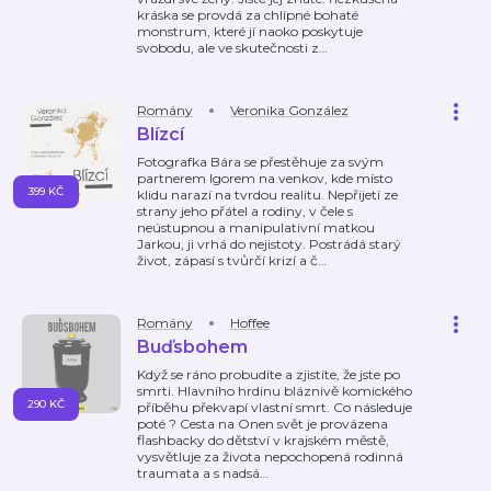
kráska se provdá za chlípné bohaté
monstrum, které jí naoko poskytuje
svobodu, ale ve skutečnosti z
…
Romány
Veronika González
Blízcí
Fotografka Bára se přestěhuje za svým
partnerem Igorem na venkov, kde místo
399 KČ
klidu narazí na tvrdou realitu. Nepřijetí ze
strany jeho přátel a rodiny, v čele s
neústupnou a manipulativní matkou
Jarkou, ji vrhá do nejistoty. Postrádá starý
život, zápasí s tvůrčí krizí a č
…
Romány
Hoffee
Buďsbohem
Když se ráno probudíte a zjistíte, že jste po
smrti. Hlavního hrdinu bláznivě komického
290 KČ
příběhu překvapí vlastní smrt. Co následuje
poté ? Cesta na Onen svět je provázena
flashbacky do dětství v krajském městě,
vysvětluje za života nepochopená rodinná
traumata a s nadsá
…