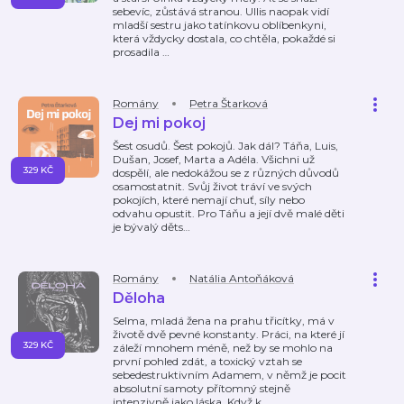
sebevíc, zůstává stranou. Ullis naopak vidí
mladší sestru jako tatínkovu oblíbenkyni,
která vždycky dostala, co chtěla, pokaždé si
prosadila
…
Romány
Petra Štarková
Dej mi pokoj
Šest osudů. Šest pokojů. Jak dál? Táňa, Luis,
Dušan, Josef, Marta a Adéla. Všichni už
329 KČ
dospělí, ale nedokážou se z různých důvodů
osamostatnit. Svůj život tráví ve svých
pokojích, které nemají chuť, síly nebo
odvahu opustit. Pro Táňu a její dvě malé děti
je bývalý děts
…
Romány
Natália Antoňáková
Děloha
Selma, mladá žena na prahu třicítky, má v
životě dvě pevné konstanty. Práci, na které jí
329 KČ
záleží mnohem méně, než by se mohlo na
první pohled zdát, a toxický vztah se
sebedestruktivním Adamem, v němž je pocit
absolutní samoty přítomný stejně
intenzivně jako láska. Když k
…