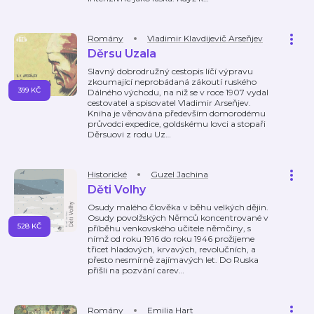
Romány
Vladimir Klavdijevič Arseňjev
Děrsu Uzala
Slavný dobrodružný cestopis líčí výpravu
zkoumající neprobádaná zákoutí ruského
399 KČ
Dálného východu, na niž se v roce 1907 vydal
cestovatel a spisovatel Vladimir Arseňjev.
Kniha je věnována především domorodému
průvodci expedice, goldskému lovci a stopaři
Děrsuovi z rodu Uz
…
Historické
Guzel Jachina
Děti Volhy
Osudy malého člověka v běhu velkých dějin.
Osudy povolžských Němců koncentrované v
528 KČ
příběhu venkovského učitele němčiny, s
nímž od roku 1916 do roku 1946 prožijeme
třicet hladových, krvavých, revolučních, a
přesto nesmírně zajímavých let. Do Ruska
přišli na pozvání carev
…
Romány
Emilia Hart