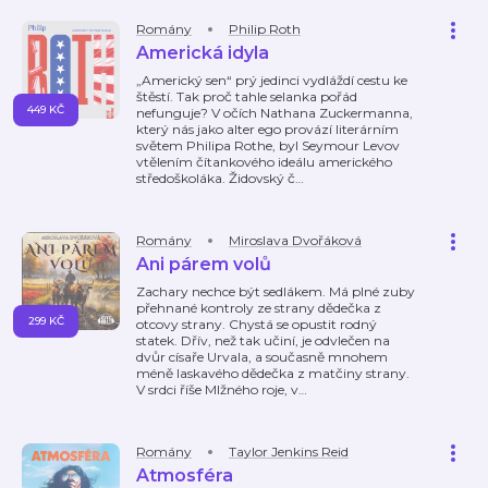
Romány
Philip Roth
Americká idyla
„Americký sen“ prý jedinci vydláždí cestu ke
štěstí. Tak proč tahle selanka pořád
449 KČ
nefunguje? V očích Nathana Zuckermanna,
který nás jako alter ego provází literárním
světem Philipa Rothe, byl Seymour Levov
vtělením čítankového ideálu amerického
středoškoláka. Židovský č
…
Romány
Miroslava Dvořáková
Ani párem volů
Zachary nechce být sedlákem. Má plné zuby
přehnané kontroly ze strany dědečka z
299 KČ
otcovy strany. Chystá se opustit rodný
statek. Dřív, než tak učiní, je odvlečen na
dvůr císaře Urvala, a současně mnohem
méně laskavého dědečka z matčiny strany.
V srdci říše Mlžného roje, v
…
Romány
Taylor Jenkins Reid
Atmosféra