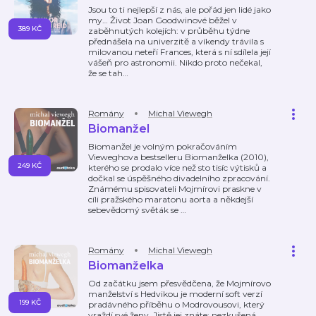
Jsou to ti nejlepší z nás, ale pořád jen lidé jako
my… Život Joan Goodwinové běžel v
389 KČ
zaběhnutých kolejích: v průběhu týdne
přednášela na univerzitě a víkendy trávila s
milovanou neteří Frances, která s ní sdílela její
vášeň pro astronomii. Nikdo proto nečekal,
že se tah
…
Romány
Michal Viewegh
Biomanžel
Biomanžel je volným pokračováním
Vieweghova bestselleru Biomanželka (2010),
249 KČ
kterého se prodalo více než sto tisíc výtisků a
dočkal se úspěšného divadelního zpracování.
Známému spisovateli Mojmírovi praskne v
cíli pražského maratonu aorta a někdejší
sebevědomý světák se
…
Romány
Michal Viewegh
Biomanželka
Od začátku jsem přesvědčena, že Mojmírovo
manželství s Hedvikou je moderní soft verzí
199 KČ
pradávného příběhu o Modrovousovi, který
vraždí své ženy. Jistě jej znáte: nezkušená