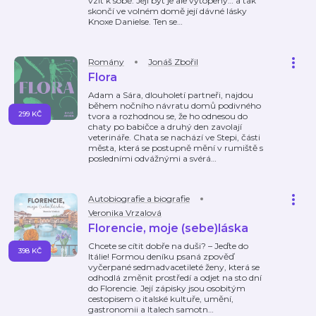
vzít k sobě. Její byt je ale vytopený… a tak
skončí ve volném domě její dávné lásky
Knoxe Danielse. Ten se
…
Romány
Jonáš Zbořil
Flora
Adam a Sára, dlouholetí partneři, najdou
během nočního návratu domů podivného
299 KČ
tvora a rozhodnou se, že ho odnesou do
chaty po babičce a druhý den zavolají
veterináře. Chata se nachází ve Stepi, části
města, která se postupně mění v rumiště s
posledními odvážnými a svérá
…
Autobiografie a biografie
Veronika Vrzalová
Florencie, moje (sebe)láska
Chcete se cítit dobře na duši? – Jeďte do
398 KČ
Itálie! Formou deníku psaná zpověď
vyčerpané sedmadvacetileté ženy, která se
odhodlá změnit prostředí a odjet na sto dní
do Florencie. Její zápisky jsou osobitým
cestopisem o italské kultuře, umění,
gastronomii a Italech samotn
…