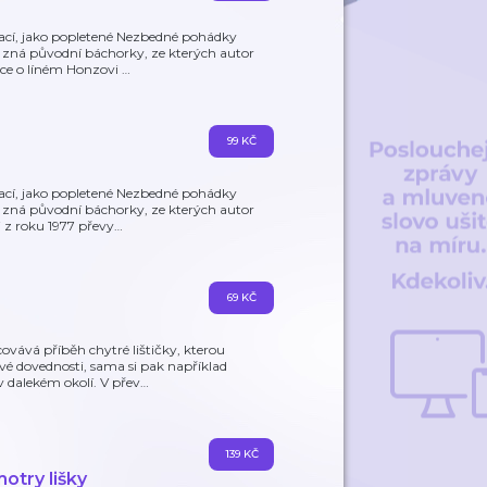
rací, jako popletené Nezbedné pohádky
ý zná původní báchorky, ze kterých autor
dce o líném Honzovi
…
99 KČ
rací, jako popletené Nezbedné pohádky
ý zná původní báchorky, ze kterých autor
i z roku 1977 převy
…
69 KČ
vává příběh chytré lištičky, kterou
své dovednosti, sama si pak například
 dalekém okolí. V přev
…
139 KČ
otry lišky