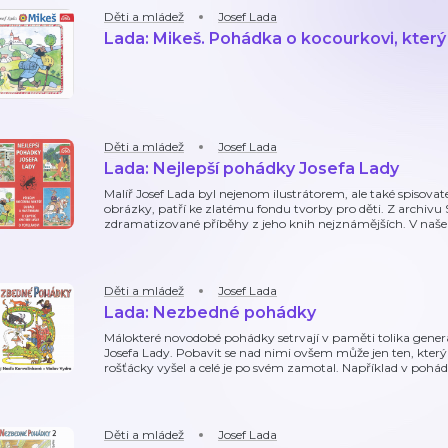
Děti a mládež
Josef Lada
Lada: Mikeš. Pohádka o kocourkovi, který 
Děti a mládež
Josef Lada
Lada: Nejlepší pohádky Josefa Lady
Malíř Josef Lada byl nejenom ilustrátorem, ale také spisovat
obrázky, patří ke zlatému fondu tvorby pro děti. Z archivu
zdramatizované příběhy z jeho knih nejznámějších. V naš
Děti a mládež
Josef Lada
Lada: Nezbedné pohádky
Málokteré novodobé pohádky setrvají v paměti tolika gene
Josefa Lady. Pobavit se nad nimi ovšem může jen ten, kter
rošťácky vyšel a celé je po svém zamotal. Například v pohá
Děti a mládež
Josef Lada