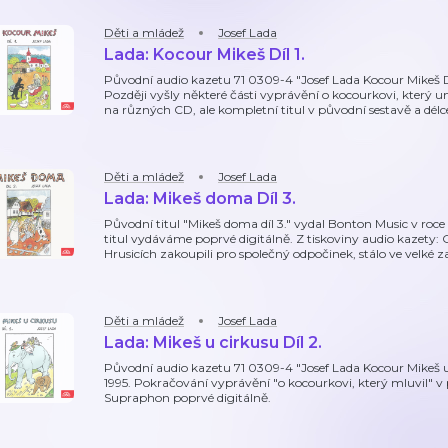
Děti a mládež
Josef Lada
Lada: Kocour Mikeš Díl 1.
Původní audio kazetu 71 0309-4 "Josef Lada Kocour Mikeš Díl
Později vyšly některé části vyprávění o kocourkovi, který 
na různých CD, ale kompletní titul v původní sestavě a dél
Děti a mládež
Josef Lada
Lada: Mikeš doma Díl 3.
Původní titul "Mikeš doma díl 3." vydal Bonton Music v roce
titul vydáváme poprvé digitálně. Z tiskoviny audio kazety: 
Hrusicích zakoupili pro společný odpočinek, stálo ve velké z
Děti a mládež
Josef Lada
Lada: Mikeš u cirkusu Díl 2.
Původní audio kazetu 71 0309-4 "Josef Lada Kocour Mikeš u 
1995. Pokračování vyprávění "o kocourkovi, který mluvil" v
Supraphon poprvé digitálně.