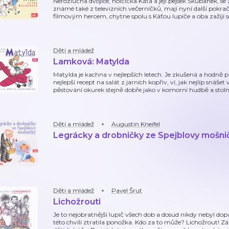
Nerozlučná dvojice, holčička Káťa a její pejsek Škubánek, se
známé také z televizních večerníčků, mají nyní další pokra
filmovým hercem, chytne spolu s Káťou lupiče a oba zažijí
Děti a mládež
Lamková: Matylda
Matylda je kachna v nejlepších letech. Je zkušená a hodně
nejlepší recept na salát z jarních kopřiv, ví, jak nejlíp snášet
pěstování okurek stejně dobře jako v komorní hudbě a stoln
Děti a mládež
Augustin Kneifel
Legrácky a drobničky ze Spejblovy mošni
Děti a mládež
Pavel Šrut
Lichožrouti
Je to nejobratnější lupič všech dob a dosud nikdy nebyl do
této chvíli ztratila ponožka. Kdo za to může? Lichožrout! Z