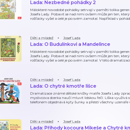
Lada: Nezbedné pohádky 2
Málokteré novodobé pohádky setrvají v paměti tolika gene
Josefa Lady. Pobavit se nad nimi ovšem může jen ten, kter
rošťácky vyšel a celé je po svém zamotal. Například v pohá
Děti a mládež
Josef Lada
Lada: O Budulínkovi a Mandelince
Málokteré novodobé pohádky setrvají v paměti tolika gene
Josefa Lady. Pobavit se nad nimi ovšem může jen ten, kter
rošťácky vyšel a celé je po svém zamotal. V této dramatizac
Děti a mládež
Josef Lada
Lada: O chytré kmotře lišce
Dramatizace známé dětské knížky malíře Josefa Lady zpraco
myslivcova dcerka naučí mluvit lidskou řečí. Liška využívá 
telefonem objednává kýty šunky a přelstí všechny uzenáře v
Děti a mládež
Josef Lada
Lada: Příhody kocoura Mikeše a Chytré km