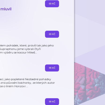
69 KČ
mluvil
69 KČ
elem pohádek, které, právě tak jako jeho
 Supraphonu jsme vybrali čtyři
em výběru se kocour Mikeš
…
99 KČ
rací, jako popletené Nezbedné pohádky
ý zná původní báchorky, ze kterých autor
dce o líném Honzovi
…
99 KČ