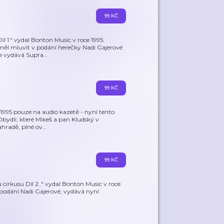
99 KČ
 1." vydal Bonton Music v roce 1995.
uměl mluvit v podání herečky Nadi Gajerové
ce vydává Supra
…
99 KČ
 1995 pouze na audio kazetě - nyní tento
Obydlí, které Mikeš a pan Kludský v
ahradě, plné ov
…
99 KČ
cirkusu Díl 2.." vydal Bonton Music v roce
 podání Nadi Gajerové, vydává nyní