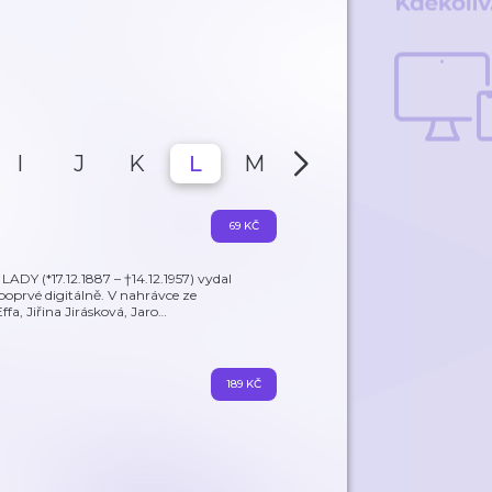
I
J
K
L
M
N
O
P
69 KČ
ADY (*17.12.1887 – †14.12.1957) vydal
oprvé digitálně. V nahrávce ze
fa, Jiřina Jirásková, Jaro
…
189 KČ