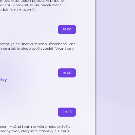
 znovu vrací. Jejich populární příběhy,
čování. Tentokrát se Škubánek stane
 setkání s mimozemš
…
99 KČ
 pamatuje a vůbec ví mnoho užitečného. Zná
 vejce a jak je předpisově vysedět. Vyzná se v
í
…
99 KČ
čky
169 KČ
paden. Možná i vám se včera nebo právě v
áhadný tvor, který žere ponožky a z párů