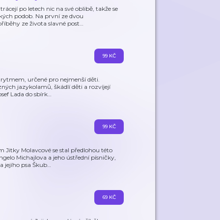
rácejí po letech nic na své oblibě, takže se
ých podob. Na první ze dvou
íběhy ze života slavné post
…
99 KČ
 rytmem, určené pro nejmenší děti.
ých jazykolamů, škádlí děti a rozvíjejí
osef Lada do sbírk
…
99 KČ
Jitky Molavcové se stal předlohou této
elo Michajlova a jeho ústřední písničky,
a jejího psa Škub
…
69 KČ