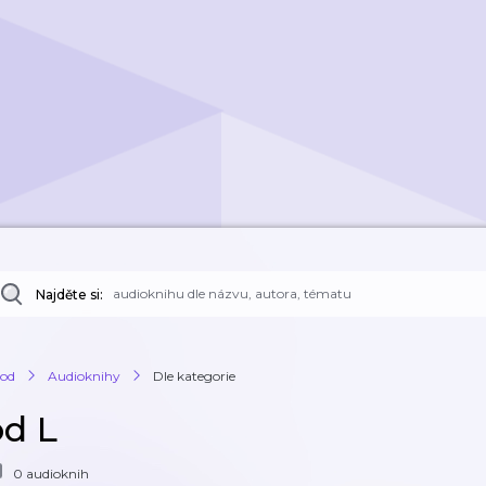
Najděte si:
od
Audioknihy
Dle kategorie
od L
0 audioknih