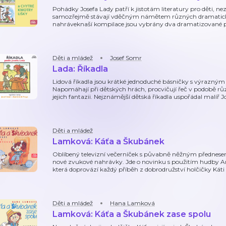
Pohádky Josefa Lady patří k jistotám literatury pro děti, nezt
samozřejmě stávají vděčným námětem různých dramatick
nahráveknaší kompilace jsou vybrány dva dramatizované př
Děti a mládež
Josef Somr
Lada: Říkadla
Lidová říkadla jsou krátké jednoduché básničky s výrazným
Napomáhají při dětských hrách, procvičují řeč v podobě různ
jejich fantazii. Nejznámější dětská říkadla uspořádal malíř J
Děti a mládež
Lamková: Káťa a Škubánek
Oblíbený televizní večerníček s půvabně něžným přednesem 
nové zvukové nahrávky. Jde o novinku s použitím hudby Ang
která doprovází každý příběh z dobrodružství holčičky Káti 
Děti a mládež
Hana Lamková
Lamková: Káťa a Škubánek zase spolu