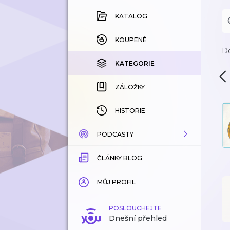
KATALOG
KOUPENÉ
D
KATEGORIE
ZÁLOŽKY
HISTORIE
PODCASTY
ČLÁNKY BLOG
KATALOG
KATEGORIE
MŮJ PROFIL
ZÁLOŽKY
POSLOUCHEJTE
Dnešní přehled
LÍBÍ SE MI