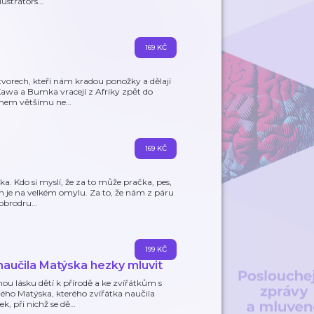
lustrátors
…
169 KČ
vorech, kteří nám kradou ponožky a dělají
, Kawa a Bumka vracejí z Afriky zpět do
nohem většímu ne
…
169 KČ
a. Kdo si myslí, že za to může pračka, pes,
n je na velkém omylu. Za to, že nám z páru
dobrodru
…
199 KČ
aučila Matýska hezky mluvit
u lásku dětí k přírodě a ke zvířátkům s
ého Matýska, kterého zvířátka naučila
k, při nichž se dě
…