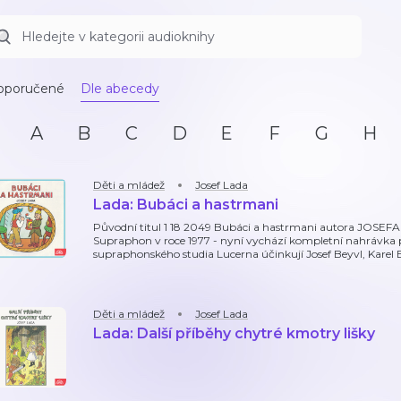
oporučené
Dle abecedy
A
B
C
D
E
F
G
H
Děti a mládež
Josef Lada
Lada: Bubáci a hastrmani
Původní titul 1 18 2049 Bubáci a hastrmani autora JOSEFA L
Supraphon v roce 1977 - nyní vychází kompletní nahrávka p
supraphonského studia Lucerna účinkují Josef Beyvl, Karel Ef
Děti a mládež
Josef Lada
Lada: Další příběhy chytré kmotry lišky