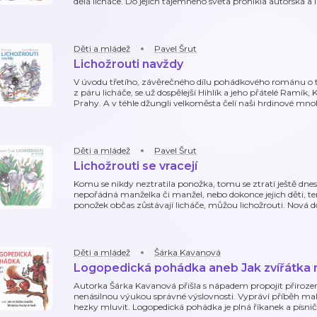
dělá licháče. Do jejich tajemného světa pronikla autorská a i
Děti a mládež
Pavel Šrut
Lichožrouti navždy
V úvodu třetího, závěrečného dílu pohádkového románu o t
z páru licháče, se už dospělejší Hihlík a jeho přátelé Ramík
Prahy. A v téhle džungli velkoměsta čelí naši hrdinové m
Děti a mládež
Pavel Šrut
Lichožrouti se vracejí
Komu se nikdy neztratila ponožka, tomu se ztratí ještě dnesk
nepořádná manželka či manžel, nebo dokonce jejich děti, te
ponožek občas zůstávají licháče, můžou lichožrouti. Nová 
Děti a mládež
Šárka Kavanová
Logopedická pohádka aneb Jak zvířátka n
Autorka Šárka Kavanová přišla s nápadem propojit přirozeno
nenásilnou výukou správné výslovnosti. Vypráví příběh mal
hezky mluvit. Logopedická pohádka je plná říkanek a písniče