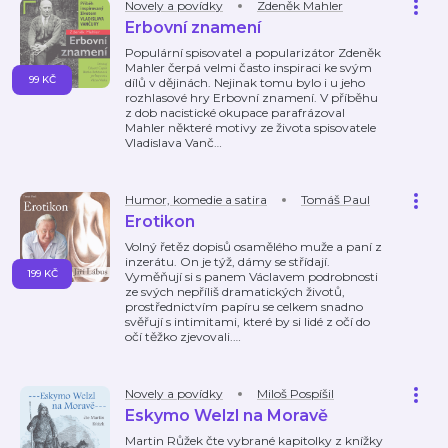
Novely a povídky
Zdeněk Mahler
Erbovní znamení
Populární spisovatel a popularizátor Zdeněk
Mahler čerpá velmi často inspiraci ke svým
99 KČ
dílů v dějinách. Nejinak tomu bylo i u jeho
rozhlasové hry Erbovní znamení. V příběhu
z dob nacistické okupace parafrázoval
Mahler některé motivy ze života spisovatele
Vladislava Vanč
…
Humor, komedie a satira
Tomáš Paul
Erotikon
Volný řetěz dopisů osamělého muže a paní z
inzerátu. On je týž, dámy se střídají.
199 KČ
Vyměňují si s panem Václavem podrobnosti
ze svých nepříliš dramatických životů,
prostřednictvím papíru se celkem snadno
svěřují s intimitami, které by si lidé z očí do
očí těžko zjevovali.
…
Novely a povídky
Miloš Pospíšil
Eskymo Welzl na Moravě
Martin Růžek čte vybrané kapitolky z knížky