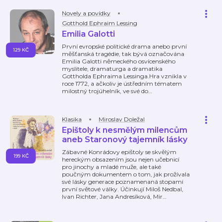
Novely a povídky
Gotthold Ephraim Lessing
Emilia Galotti
První evropské politické drama anebo první
129 KČ
měšťanská tragédie, tak bývá označována
Emilia Galotti německého osvícenského
myslitele, dramaturga a dramatika
Gottholda Ephraima Lessinga.Hra vznikla v
roce 1772, a ačkoliv je ústředním tématem
milostný trojúhelník, ve své do
…
Klasika
Miroslav Doležal
Epištoly k nesmělým milencům
aneb Staronový tajemník lásky
Zábavné Konrádovy epištoly se skvělým
199 KČ
hereckým obsazením jsou nejen učebnicí
pro jinochy a mladé muže, ale také
poučným dokumentem o tom, jak prožívala
své lásky generace poznamenaná stopami
první světové války. Účinkují Miloš Nedbal,
Ivan Richter, Jana Andresíková, Mir
…