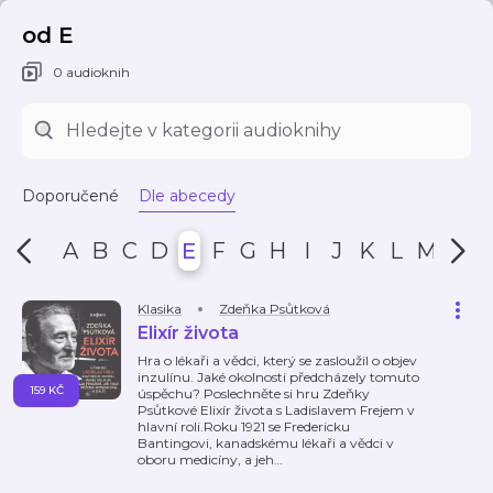
od E
0 audioknih
Doporučené
Dle abecedy
A
B
C
D
E
F
G
H
I
J
K
L
M
N
Klasika
Zdeňka Psůtková
Elixír života
Hra o lékaři a vědci, který se zasloužil o objev
inzulínu. Jaké okolnosti předcházely tomuto
159 KČ
úspěchu? Poslechněte si hru Zdeňky
Psůtkové Elixír života s Ladislavem Frejem v
hlavní roli.Roku 1921 se Fredericku
Bantingovi, kanadskému lékaři a vědci v
oboru medicíny, a jeh
…