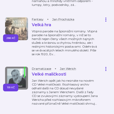
námahou a mnohdy vnitřním odporem -
lumpy, lotry, podvodníky, zá
…
Fantasy
Jan Procházka
Velká hra
Vtipná parodie na špionážní romány. Vtipná
parodie na špionážní romány, v níž se to
288 KČ
hemží nejen členy všech možných tajných
služeb a krásnou a chytrou hrdinkou, ale i
reálnými historickými postavami. Odehrává
se ve dvacátých letech minulého století. Píše
se rok 1920, Ev
…
Dramatizace
Jan Werich
Velké maličkosti
Jan Werich opět jak ho neznáte na novém
CD Velké maličkosti. Rozhlasový archiv
199 KČ
odhalil další na CD dosud nevydané
záznamy s Janem Werichem. Další z řady
CD se zvukovými záznamy vystoupení Jana
Wericha před rozhlasovým mikrofonem
nazvané příznačně Velké maličkosti shrnuj
…