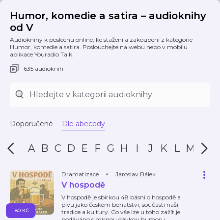
Humor, komedie a satira – audioknihy
od V
Audioknihy k poslechu online, ke stažení a zakoupení z kategorie
Humor, komedie a satira. Poslouchejte na webu nebo v mobilu
aplikace Youradio Talk.
635 audioknih
Doporučené
Dle abecedy
A
B
C
D
E
F
G
H
I
J
K
L
M
N
Dramatizace
Jaroslav Bálek
V hospodě
V hospodě je sbírkou 48 básní o hospodě a
pivu jako českém bohatství, součástí naší
180 KČ
tradice a kultury. Co vše lze u toho zažít je
podáváno s mírnou dávkou humoru.