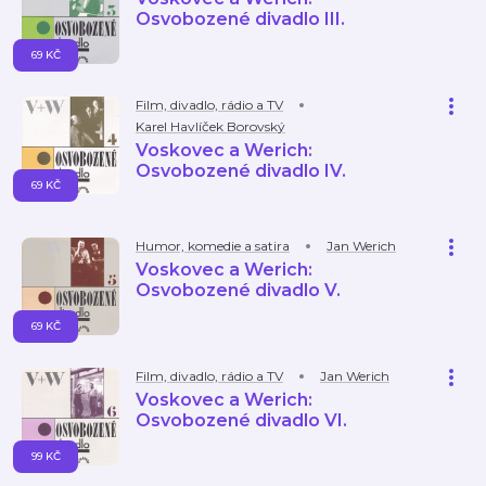
Osvobozené divadlo III.
69 KČ
Film, divadlo, rádio a TV
Karel Havlíček Borovský
Voskovec a Werich:
Osvobozené divadlo IV.
69 KČ
Humor, komedie a satira
Jan Werich
Voskovec a Werich:
Osvobozené divadlo V.
69 KČ
Film, divadlo, rádio a TV
Jan Werich
Voskovec a Werich:
Osvobozené divadlo VI.
99 KČ