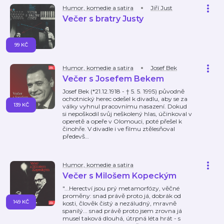
Humor, komedie a satira
Jiří Just
Večer s bratry Justy
99 KČ
Humor, komedie a satira
Josef Bek
Večer s Josefem Bekem
Josef Bek (*21.12.1918 - † 5. 5. 1995) původně
ochotnický herec odešel k divadlu, aby se za
139 KČ
války vyhnul pracovnímu nasazení. Dokud
si nepoškodil svůj neškolený hlas, účinkoval v
operetě a opeře v Olomouci, poté přešel k
činohře. V divadle i ve filmu ztělesňoval
předevš
…
Humor, komedie a satira
Večer s Milošem Kopeckým
"...Herectví jsou prý metamorfózy, věčné
proměny: snad právě proto já, dobrák od
149 KČ
kosti, člověk čistý a nezáludný, mravně
spanilý... snad právě proto jsem zrovna já
musel taková dlouhá, útrpná léta hrát - s