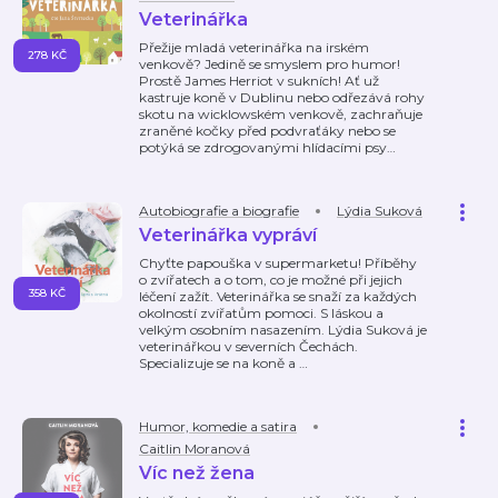
Veterinářka
Přežije mladá veterinářka na irském
278 KČ
venkově? Jedině se smyslem pro humor!
Prostě James Herriot v sukních! Ať už
kastruje koně v Dublinu nebo odřezává rohy
skotu na wicklowském venkově, zachraňuje
zraněné kočky před podvraťáky nebo se
potýká se zdrogovanými hlídacími psy
…
Autobiografie a biografie
Lýdia Suková
Veterinářka vypráví
Chyťte papouška v supermarketu! Příběhy
o zvířatech a o tom, co je možné při jejich
358 KČ
léčení zažít. Veterinářka se snaží za každých
okolností zvířatům pomoci. S láskou a
velkým osobním nasazením. Lýdia Suková je
veterinářkou v severních Čechách.
Specializuje se na koně a
…
Humor, komedie a satira
Caitlin Moranová
Víc než žena