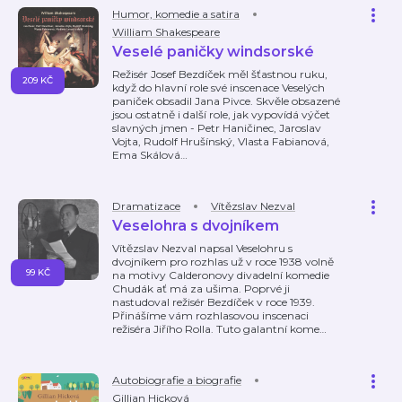
Humor, komedie a satira
William Shakespeare
Veselé paničky windsorské
Režisér Josef Bezdíček měl šťastnou ruku,
209 KČ
když do hlavní role své inscenace Veselých
paniček obsadil Jana Pivce. Skvěle obsazené
jsou ostatně i další role, jak vypovídá výčet
slavných jmen - Petr Haničinec, Jaroslav
Vojta, Rudolf Hrušínský, Vlasta Fabianová,
Ema Skálová
…
Dramatizace
Vítězslav Nezval
Veselohra s dvojníkem
Vítězslav Nezval napsal Veselohru s
dvojníkem pro rozhlas už v roce 1938 volně
99 KČ
na motivy Calderonovy divadelní komedie
Chudák ať má za ušima. Poprvé ji
nastudoval režisér Bezdíček v roce 1939.
Přinášíme vám rozhlasovou inscenaci
režiséra Jiřího Rolla. Tuto galantní kome
…
Autobiografie a biografie
Gillian Hicková