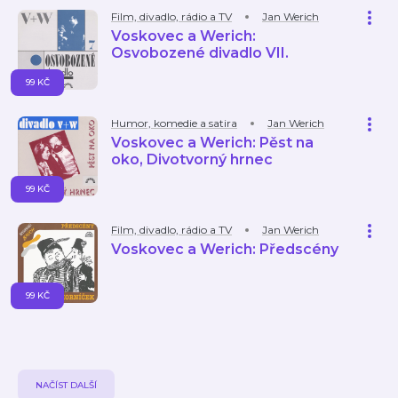
Film, divadlo, rádio a TV
Jan Werich
Voskovec a Werich:
Osvobozené divadlo VII.
99 KČ
Humor, komedie a satira
Jan Werich
Voskovec a Werich: Pěst na
oko, Divotvorný hrnec
99 KČ
Film, divadlo, rádio a TV
Jan Werich
Voskovec a Werich: Předscény
99 KČ
NAČÍST DALŠÍ