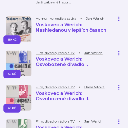
další zábavné histor
…
Humor, komedie a satira
Jan Werich
Voskovec a Werich:
Nashledanou v lepších časech
139 KČ
Film, divadlo, rádio a TV
Jan Werich
Voskovec a Werich:
Osvobozené divadlo I.
69 KČ
Film, divadlo, rádio a TV
Hana Vítová
Voskovec a Werich:
Osvobozené divadlo II.
69 KČ
Film, divadlo, rádio a TV
Jan Werich
Voskovec a Werich: