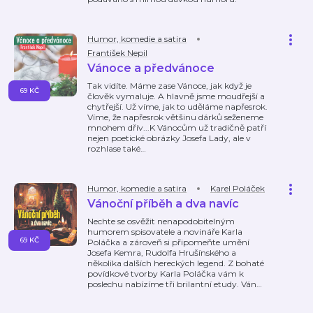
Humor, komedie a satira
František Nepil
Vánoce a předvánoce
Tak vidíte. Máme zase Vánoce, jak když je
69 KČ
člověk vymaluje. A hlavně jsme moudřejší a
chytřejší. Už víme, jak to uděláme napřesrok.
Víme, že napřesrok většinu dárků seženeme
mnohem dřív...K Vánocům už tradičně patří
nejen poetické obrázky Josefa Lady, ale v
rozhlase také
…
Humor, komedie a satira
Karel Poláček
Vánoční příběh a dva navíc
Nechte se osvěžit nenapodobitelným
humorem spisovatele a novináře Karla
69 KČ
Poláčka a zároveň si připomeňte umění
Josefa Kemra, Rudolfa Hrušínského a
několika dalších hereckých legend. Z bohaté
povídkové tvorby Karla Poláčka vám k
poslechu nabízíme tři brilantní etudy. Ván
…