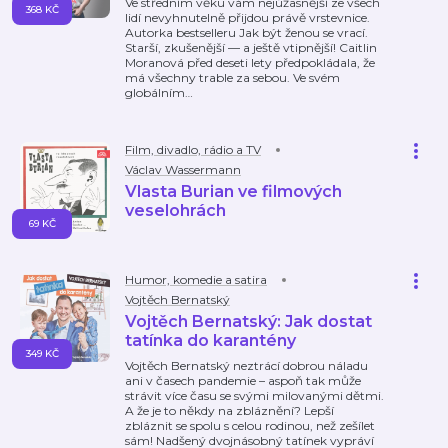
Ve středním věku vám nejúžasnější ze všech
368 KČ
lidí nevyhnutelně přijdou právě vrstevnice.
Autorka bestselleru Jak být ženou se vrací.
Starší, zkušenější — a ještě vtipnější! Caitlin
Moranová před deseti lety předpokládala, že
má všechny trable za sebou. Ve svém
globálním
…
Film, divadlo, rádio a TV
Václav Wassermann
Vlasta Burian ve filmových
veselohrách
69 KČ
Humor, komedie a satira
Vojtěch Bernatský
Vojtěch Bernatský: Jak dostat
tatínka do karantény
349 KČ
Vojtěch Bernatský neztrácí dobrou náladu
ani v časech pandemie – aspoň tak může
strávit více času se svými milovanými dětmi.
A že je to někdy na zbláznění? Lepší
zbláznit se spolu s celou rodinou, než zešílet
sám! Nadšený dvojnásobný tatínek vypráví