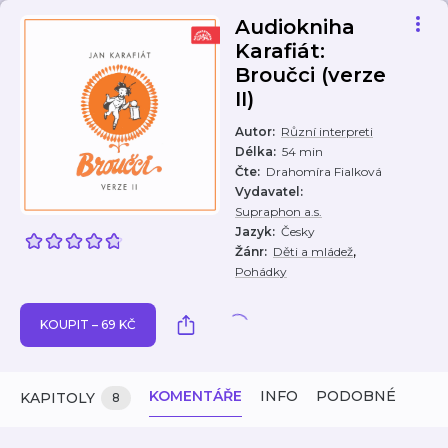
Audiokniha
Karafiát:
Broučci (verze
II)
Autor
:
Různí interpreti
Délka
:
54 min
Čte
:
Drahomíra Fialková
Vydavatel
:
Supraphon a.s.
Jazyk
:
Česky
,
Žánr
:
Děti a mládež
Pohádky
KOUPIT – 69 KČ
KOMENTÁŘE
INFO
PODOBNÉ
KAPITOLY
8