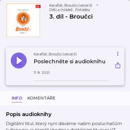
Karafiát: Broučci (verze II)
Děti a mládež
,
Pohádky
3. díl - Broučci
Karafiát: Broučci (verze II)
Poslechněte si audioknihu
11. 8. 2021
INFO
KOMENTÁŘE
Popis audioknihy
Digitální titul, který nyní dáváme našim posluchačům
k dispozici, je téměř shodný s digitálním titulem VT