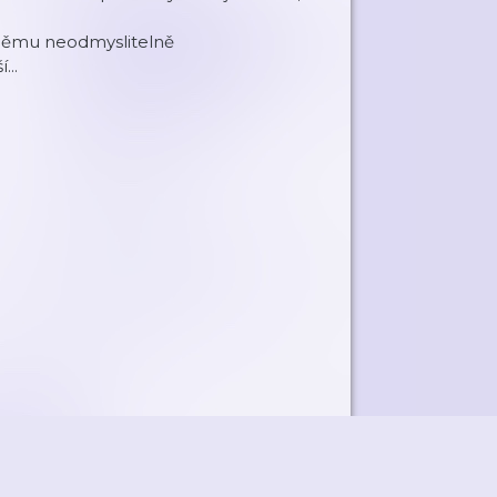
 němu neodmyslitelně
...