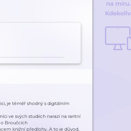
ci, je téměř shodný s digitálním
ci ve svých studiích narazí na raritní
 o Broučcích
cem knižní předlohy...A to je důvod,