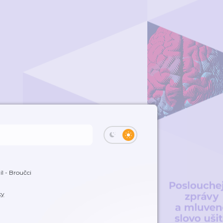
díl - Broučci
ky