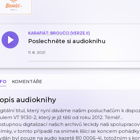
KARAFIÁT: BROUČCI (VERZE II)
Poslechněte si audioknihu
11. 8. 2021
NFO
KOMENTÁŘE
opis audioknihy
gitální titul, který nyní dáváme našim posluchačům k dispozi
tulem VT 9130-2, který je již těší od roku 2012. Téměř...
stupnou digitalizací našich archivů leckdy naši spolupracovní
ímky, v tomto případě na snímek lišící se koncem pohádky
ydán byl pouze na audio kazetě 80 0006-4), totožným s kon