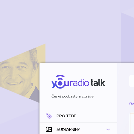
České podcasty a zprávy
Úv
PRO TEBE
AUDIOKNIHY