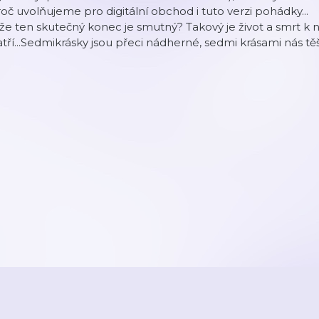
oč uvolňujeme pro digitální obchod i tuto verzi pohádky...
že ten skutečný konec je smutný? Takový je život a smrt k
tří...Sedmikrásky jsou přeci nádherné, sedmi krásami nás těší