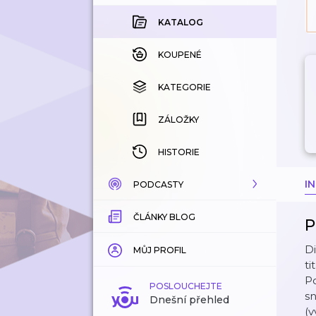
KATALOG
KOUPENÉ
KATEGORIE
ZÁLOŽKY
HISTORIE
I
PODCASTY
ČLÁNKY BLOG
KATALOG
P
Di
KATEGORIE
MŮJ PROFIL
ti
Po
ZÁLOŽKY
POSLOUCHEJTE
sn
Dnešní přehled
(v
LÍBÍ SE MI