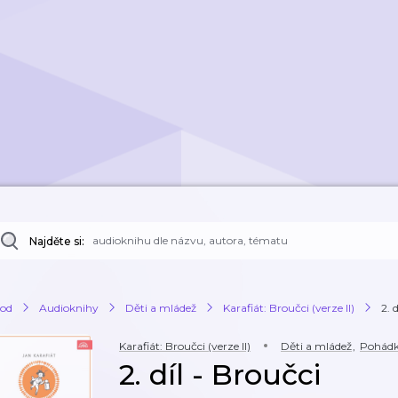
Najděte si:
od
Audioknihy
Děti a mládež
Karafiát: Broučci (verze II)
2. 
Karafiát: Broučci (verze II)
Děti a mládež
,
Pohád
2. díl - Broučci