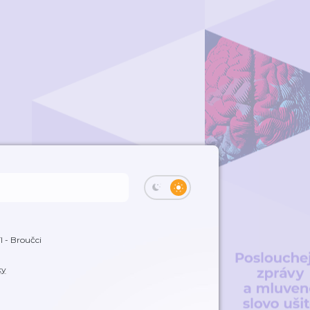
díl - Broučci
ky