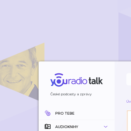
České podcasty a zprávy
Úv
PRO TEBE
AUDIOKNIHY