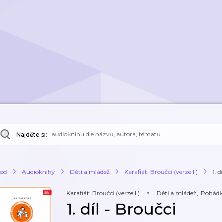
Najděte si:
od
Audioknihy
Děti a mládež
Karafiát: Broučci (verze II)
1. 
Karafiát: Broučci (verze II)
Děti a mládež
,
Pohád
1. díl - Broučci