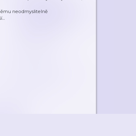
 němu neodmyslitelně
...