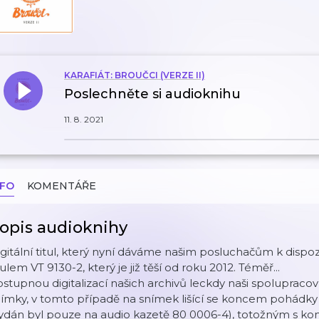
KARAFIÁT: BROUČCI (VERZE II)
Poslechněte si audioknihu
11. 8. 2021
NFO
KOMENTÁŘE
opis audioknihy
gitální titul, který nyní dáváme našim posluchačům k dispozi
tulem VT 9130-2, který je již těší od roku 2012. Téměř...
stupnou digitalizací našich archivů leckdy naši spolupracovní
ímky, v tomto případě na snímek lišící se koncem pohádky
ydán byl pouze na audio kazetě 80 0006-4), totožným s kon