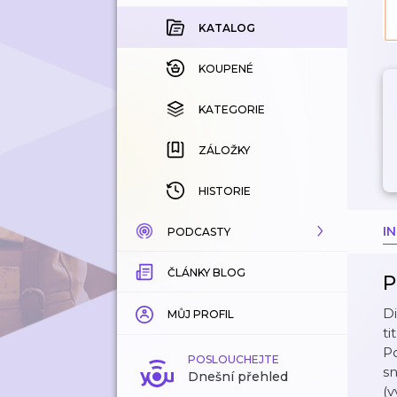
KATALOG
KOUPENÉ
KATEGORIE
ZÁLOŽKY
HISTORIE
I
PODCASTY
ČLÁNKY BLOG
KATALOG
P
Di
KATEGORIE
MŮJ PROFIL
ti
Po
ZÁLOŽKY
POSLOUCHEJTE
sn
Dnešní přehled
(v
LÍBÍ SE MI