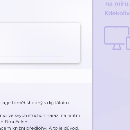
ci, je téměř shodný s digitálním
ci ve svých studiích narazí na raritní
 o Broučcích
cem knižní předlohy...A to je důvod,