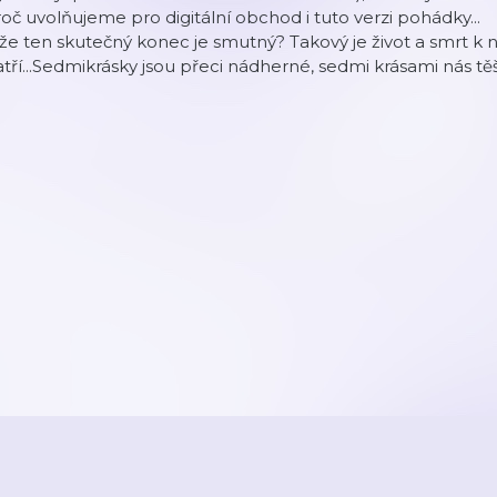
oč uvolňujeme pro digitální obchod i tuto verzi pohádky...
že ten skutečný konec je smutný? Takový je život a smrt k
tří...Sedmikrásky jsou přeci nádherné, sedmi krásami nás těší